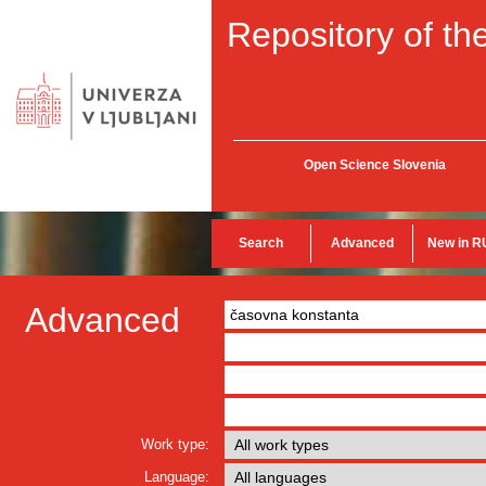
Repository of the
Open Science Slovenia
Search
Advanced
New in R
Advanced
Work type:
Language: