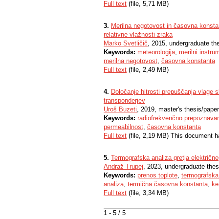
Full text
(file, 5,71 MB)
3.
Merilna negotovost in časovna konst
relativne vlažnosti zraka
Marko Svetličič
, 2015, undergraduate th
Keywords:
meteorologija
,
merilni instru
merilna negotovost
,
časovna konstanta
Full text
(file, 2,49 MB)
4.
Določanje hitrosti prepuščanja vlage 
transponderjev
Uroš Buzeti
, 2019, master's thesis/paper
Keywords:
radiofrekvenčno prepoznava
permeabilnost
,
časovna konstanta
Full text
(file, 2,19 MB) This document h
5.
Termografska analiza gretja električne
Andraž Trupej
, 2023, undergraduate thes
Keywords:
prenos toplote
,
termografska
analiza
,
termična časovna konstanta
,
ke
Full text
(file, 3,34 MB)
1 - 5 / 5