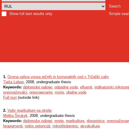
Search
Show full text results only
Simple sea
1.
Ocena vpliva vnosa rečnih in komunalnih vod v Tržaški zaliv
Tjaša Leban
, 2008, undergraduate thesis
Keywords:
diplomske naloge
,
odpadne vode
,
efluenti
,
indikatorski mikroor
onesnaževalci
,
onesnaevanje
,
morje
,
obalne vode
Full text
(outside link)
2.
Vpliv marikulture na okolje
Metka Štrukelj
, 2008, undergraduate thesis
Keywords:
diplomske naloge
,
morje
,
marikulture
,
ribogojnice
,
onesnaževan
feopigmenti
,
redox potencial
,
mikrofitobentos
,
akvakultura