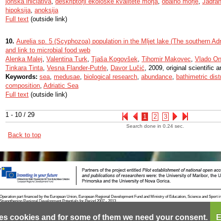
jonska iniciativa
,
deskriptorji ekološke kvalitete morja
,
obalno morje
,
Jadra
hipoksija
,
anoksija
Full text
(outside link)
10.
Aurelia sp. 5 (Scyphozoa) population in the Mljet lake (The southern Adri
and link to microbial food web
Alenka Malej
,
Valentina Turk
,
Tjaša Kogovšek
,
Tihomir Makovec
,
Vlado On
Tinkara Tinta
,
Vesna Flander-Putrle
,
Davor Lučić
, 2009, original scientific ar
Keywords:
sea
,
medusae
,
biological research
,
abundance
,
bathimetric dist
composition
,
Adriatic Sea
Full text
(outside link)
1 - 10 / 29
1
2
3
Search done in 0.24 sec.
Back to top
Operation part financed by the European Union, European Regional Development Fund and Ministry of Education, Science and Sport i
Strengthening Regional Development Potentials for Period 2007 - 2013.
es cookies and for some of them we need your consent.
E