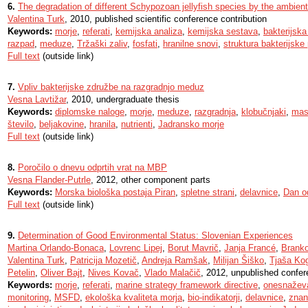
6.
The degradation of different Schypozoan jellyfish species by the ambien
Valentina Turk
, 2010, published scientific conference contribution
Keywords:
morje
,
referati
,
kemijska analiza
,
kemijska sestava
,
bakterijska
razpad
,
meduze
,
Tržaški zaliv
,
fosfati
,
hranilne snovi
,
struktura bakterijske
Full text
(outside link)
7.
Vpliv bakterijske združbe na razgradnjo meduz
Vesna Lavtižar
, 2010, undergraduate thesis
Keywords:
diplomske naloge
,
morje
,
meduze
,
razgradnja
,
klobučnjaki
,
mas
število
,
beljakovine
,
hranila
,
nutrienti
,
Jadransko morje
Full text
(outside link)
8.
Poročilo o dnevu odprtih vrat na MBP
Vesna Flander-Putrle
, 2012, other component parts
Keywords:
Morska biološka postaja Piran
,
spletne strani
,
delavnice
,
Dan od
Full text
(outside link)
9.
Determination of Good Environmental Status: Slovenian Experiences
Martina Orlando-Bonaca
,
Lovrenc Lipej
,
Borut Mavrič
,
Janja Francé
,
Branko
Valentina Turk
,
Patricija Mozetič
,
Andreja Ramšak
,
Milijan Šiško
,
Tjaša Ko
Petelin
,
Oliver Bajt
,
Nives Kovač
,
Vlado Malačič
, 2012, unpublished confer
Keywords:
morje
,
referati
,
marine strategy framework directive
,
onesnažev
monitoring
,
MSFD
,
ekološka kvaliteta morja
,
bio-indikatorji
,
delavnice
,
znan