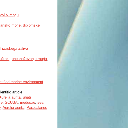
ovi v morju
ransko morje
,
diplomske
 Tržaškega zaliva
 učinki
,
onesnaževanje morja
,
ratified marine environment
ientific article
Aurelia aurita
,
uhati
je
,
SCUBA
,
medusae
,
sea
,
y
,
Aurelia aurita
,
Paracalanus