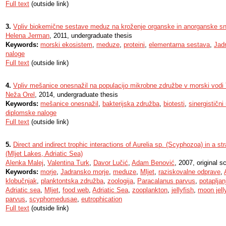
Full text
(outside link)
3.
Vpliv biokemične sestave meduz na kroženje organske in anorganske sn
Helena Jerman
, 2011, undergraduate thesis
Keywords:
morski ekosistem
,
meduze
,
proteini
,
elementarna sestava
,
Jad
naloge
Full text
(outside link)
4.
Vpliv mešanice onesnažil na populacijo mikrobne združbe v morski vodi
Neža Orel
, 2014, undergraduate thesis
Keywords:
mešanice onesnažil
,
bakterijska združba
,
biotesti
,
sinergistični
diplomske naloge
Full text
(outside link)
5.
Direct and indirect trophic interactions of Aurelia sp. (Scyphozoa) in a st
(Mljet Lakes, Adriatic Sea)
Alenka Malej
,
Valentina Turk
,
Davor Lučić
,
Adam Benović
, 2007, original sc
Keywords:
morje
,
Jadransko morje
,
meduze
,
Mljet
,
raziskovalne odprave
,
klobučnjak
,
planktontska združba
,
zoologija
,
Paracalanus parvus
,
potapljan
Adriatic sea
,
Mljet
,
food web
,
Adriatic Sea
,
zooplankton
,
jellyfish
,
moon jell
parvus
,
scyphomedusae
,
eutrophication
Full text
(outside link)