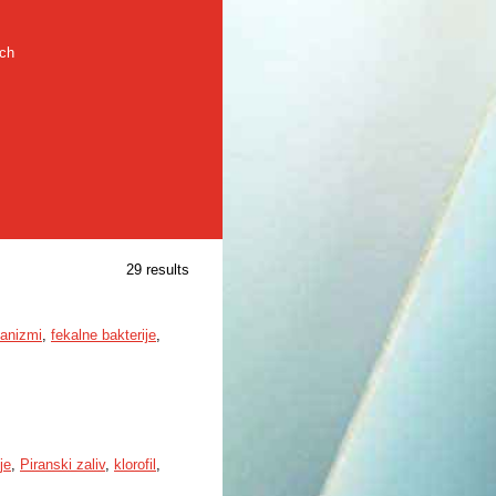
rch
29 results
ganizmi
,
fekalne bakterije
,
je
,
Piranski zaliv
,
klorofil
,