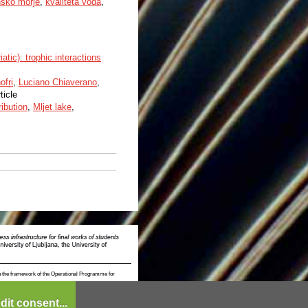
nsko morje
,
kvaliteta voda
,
atic): trophic interactions
ofri
,
Luciano Chiaverano
,
ticle
ribution
,
Mljet lake
,
n the framework of the Operational Programme for
dit consent...