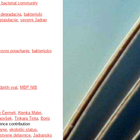
t bacterial community
 degradacija
,
bakterijski
 populacije
,
severni Jadran
ovno pojavljanje
,
bakterijsko
prtih vrat
,
MBP NIB
 Čermelj
,
Alenka Malej
,
govšek
,
Tinkara Tinta
,
Boris
ence contribution
anje
,
ekološki status
,
stvene delavnice
,
Jadransko