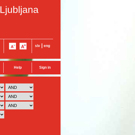
 Ljubljana
|
slv
eng
Help
Sign in