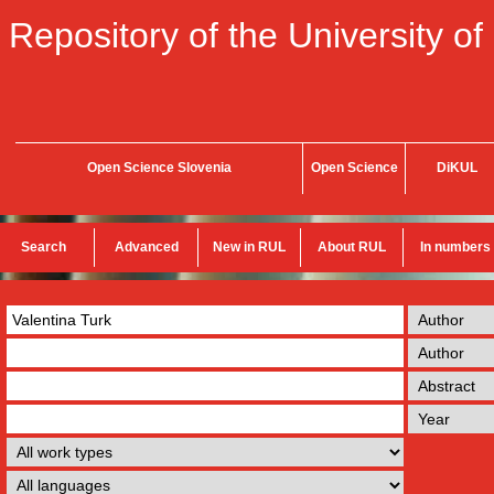
Repository of the University of
Open Science Slovenia
Open Science
DiKUL
Search
Advanced
New in RUL
About RUL
In numbers