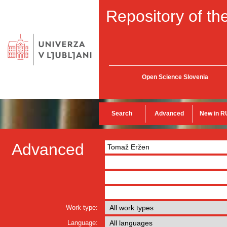
Repository of the
Open Science Slovenia
Search
Advanced
New in R
Advanced
Work type:
Language: