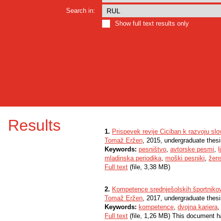
Search in:
Show full text results only
Results
1.
Prispevek revije Ciciban k razvoju sl
Tomaž Eržen
, 2015, undergraduate thes
Keywords:
pesništvo
,
avtorske pesmi
,
mladinska periodika
,
moški pesniki
,
žen
Full text
(file, 3,38 MB)
2.
Kompetence srednješolskih športnikov
Tomaž Eržen
, 2017, undergraduate thes
Keywords:
kompetence
,
dvojna kariera
Full text
(file, 1,26 MB) This document h