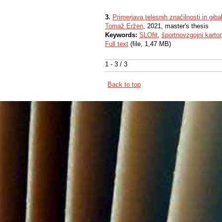
3.
Primerjava telesnih značilnosti in gib
Tomaž Eržen
, 2021, master's thesis
Keywords:
SLOfit
,
športnovzgojni karto
Full text
(file, 1,47 MB)
1 - 3 / 3
Back to top