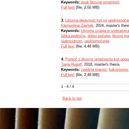
Keywords:
pouk likovne umetnosti
Full text
(file, 2,55 MB)
3.
Likovna dejavnost kot vir opolnomočen
Klementina Zavšek
, 2024, master's thes
Keywords:
Likovna vzgoja in izobražev
šibka področja
,
dobro počutje
,
likovni ma
slabovidnost
,
opolnomočenje
Full text
(file, 4,48 MB)
4.
Pomoč z likovno umetnostjo kot opora p
Tanja Rudolf
, 2018, master's thesis
Keywords:
zgodnja starost
,
kakovostno 
Full text
(file, 2,48 MB)
1 - 4 / 4
Back to top