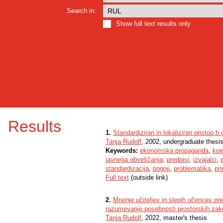
Search in:
Show full text results only
Results
1.
Standardiziran in lokaliziran pristop 
Tanja Rudolf
, 2002, undergraduate thesi
Keywords:
ekonomska propaganda
,
kom
javnega obveščanja
,
predpisi
,
izvajalci
,
standardizacija
,
pogoji
,
problematika
,
pri
Full text
(outside link)
2.
Mnenje učiteljev in slepih učencev p
razumevanje posebnosti prostorskih zako
Tanja Rudolf
, 2022, master's thesis