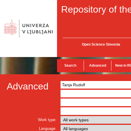
Repository of the
Open Science Slovenia
Search
Advanced
New in R
Advanced
Work type:
Language: