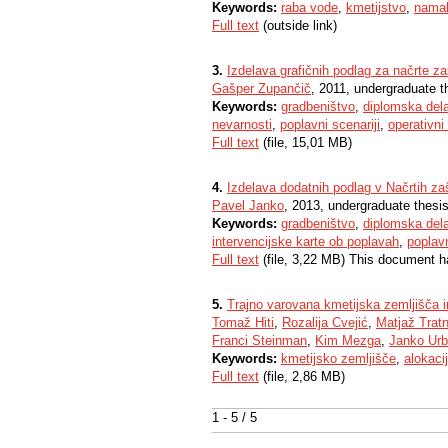
Keywords:
raba vode
,
kmetijstvo
,
nama
Full text
(outside link)
3.
Izdelava grafičnih podlag za načrte z
Gašper Zupančič
, 2011, undergraduate t
Keywords:
gradbeništvo
,
diplomska del
nevarnosti
,
poplavni scenariji
,
operativni
Full text
(file, 15,01 MB)
4.
Izdelava dodatnih podlag v Načrtih za
Pavel Janko
, 2013, undergraduate thesi
Keywords:
gradbeništvo
,
diplomska del
intervencijske karte ob poplavah
,
poplavn
Full text
(file, 3,22 MB) This document h
5.
Trajno varovana kmetijska zemljišča i
Tomaž Hiti
,
Rozalija Cvejić
,
Matjaž Tratn
Franci Steinman
,
Kim Mezga
,
Janko Ur
Keywords:
kmetijsko zemljišče
,
alokaci
Full text
(file, 2,86 MB)
1 - 5 / 5