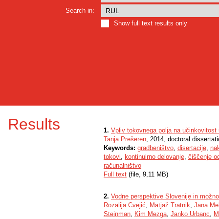
Search in:
Show full text results only
Results
1.
Vpliv tokovnega polja na učinkovitost
Tanja Prešeren
, 2014, doctoral dissertat
Keywords:
gradbeništvo
,
disertacije
,
na
tokovi
,
kontinuirno delovanje
,
čiščenje o
računalništvo
Full text
(file, 9,11 MB)
2.
Vodne perspektive Slovenije in možno
Rozalija Cvejić
,
Matjaž Tratnik
,
Jana Mel
Steinman
,
Kim Mezga
,
Janko Urbanc
,
M