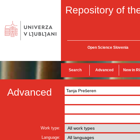
Repository of the
Open Science Slovenia
Search
Advanced
New in R
Advanced
Work type:
Language: