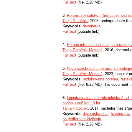
Full text
(file, 2,20 MB)
3.
Reforma(e) šolstva - (ne)uspešnost de
Tanja Potočnik
, 2008, undergraduate the
Keywords:
devetletka
Full text
(outside link)
4.
Pomen internacionalizacije za razvoj 
Tanja Potočnik Mesarić
, 2016, doctoral d
Full text
(outside link)
5.
Nova raziskovalna oprema za prebojne
Tanja Potočnik Mesarić
, 2023, popular ar
Keywords:
raziskovalna oprema
,
razisk
Full text
(file, 8,23 MB) This document h
6.
Longitudinalna elektrofiziološka študi
obdobju več kot 10 let
Tanja Potočnik
, 2017, bachelor thesis/p
Keywords:
diplomska dela
,
fizioterapija
po perifernem živčevju
Full text
(file, 2,26 MB)