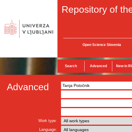
Repository of the
Open Science Slovenia
Search
Advanced
New in R
Advanced
Work type:
Language: