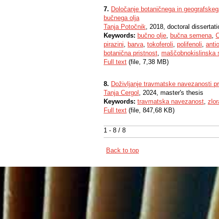
7.
Določanje botaničnega in geografskeg
bučnega olja
Tanja Potočnik
, 2018, doctoral dissertati
Keywords:
bučno olje
,
bučna semena
,
C
pirazini
,
barva
,
tokoferoli
,
polifenoli
,
anti
botanična pristnost
,
maščobnokislinska 
Full text
(file, 7,38 MB)
8.
Doživljanje travmatske navezanosti pr
Tanja Cergol
, 2024, master's thesis
Keywords:
travmatska navezanost
,
zlo
Full text
(file, 847,68 KB)
1 - 8 / 8
Back to top