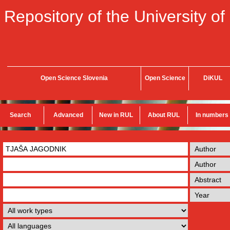
Repository of the University of
Open Science Slovenia
Open Science
DiKUL
Search
Advanced
New in RUL
About RUL
In numbers