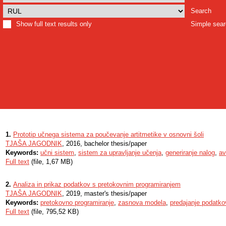
Search
Show full text results only
Simple sea
1.
Prototip učnega sistema za poučevanje artitmetike v osnovni šoli
TJAŠA JAGODNIK
, 2016, bachelor thesis/paper
Keywords:
učni sistem
,
sistem za upravljanje učenja
,
generiranje nalog
,
av
Full text
(file, 1,67 MB)
2.
Analiza in prikaz podatkov s pretokovnim programiranjem
TJAŠA JAGODNIK
, 2019, master's thesis/paper
Keywords:
pretokovno programiranje
,
zasnova modela
,
predajanje podatko
Full text
(file, 795,52 KB)