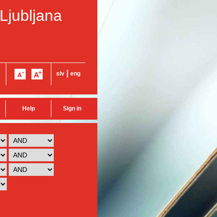
 Ljubljana
|
slv
eng
Help
Sign in