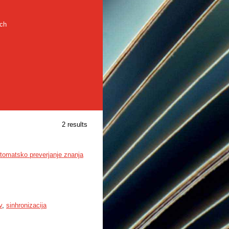
rch
2 results
tomatsko preverjanje znanja
v
,
sinhronizacija