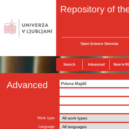
Repository of the
Open Science Slovenia
Search
Advanced
New in R
Advanced
Work type:
Language: