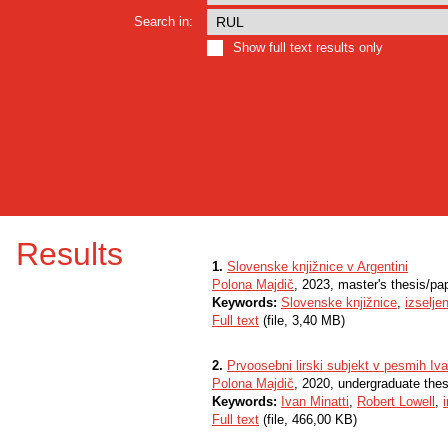
Search in:
Show full text results only
Results
1.
Slovenske knjižnice v Argentini
Polona Majdič
, 2023, master's thesis/pa
Keywords:
Slovenske knjižnice
,
izselje
Full text
(file, 3,40 MB)
2.
Prvoosebni lirski subjekt v pesmih Iva
Polona Majdič
, 2020, undergraduate thes
Keywords:
Ivan Minatti
,
Robert Lowell
,
Full text
(file, 466,00 KB)