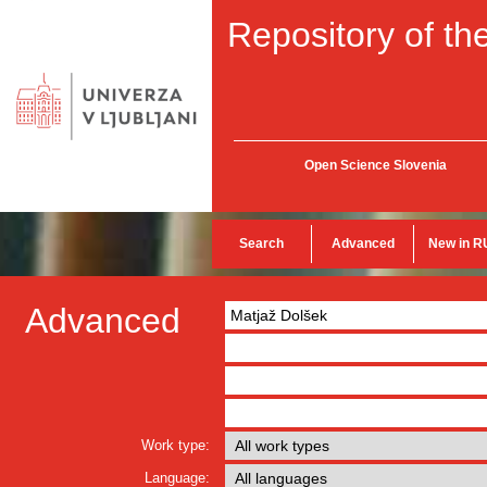
Repository of the
Open Science Slovenia
Search
Advanced
New in R
Advanced
Work type:
Language: