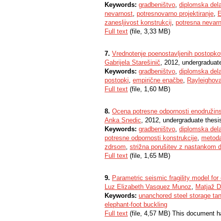
Keywords:
gradbeništvo
,
diplomska del
nevarnost
,
potresnovarno projektiranje
,
E
zanesljivost konstrukcij
,
potresna nevar
Full text
(file, 3,33 MB)
7.
Vrednotenje poenostavljenih postopko
Gabrijela Starešinič
, 2012, undergraduat
Keywords:
gradbeništvo
,
diplomska del
postopki
,
empirične enačbe
,
Rayleighov
Full text
(file, 1,60 MB)
8.
Ocena potresne odpornosti enodružin
Anka Snedic
, 2012, undergraduate thesi
Keywords:
gradbeništvo
,
diplomska del
potresne odpornosti konstrukcije
,
metoda
zdrsom
,
strižna porušitev z nastankom 
Full text
(file, 1,65 MB)
9.
Parametric seismic fragility model for
Luz Elizabeth Vasquez Munoz
,
Matjaž D
Keywords:
unanchored steel storage ta
elephant-foot buckling
Full text
(file, 4,57 MB) This document h