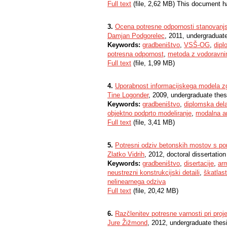
Full text
(file, 2,62 MB) This document h
3.
Ocena potresne odpornosti stanovanjsk
Damjan Podgorelec
, 2011, undergraduate
Keywords:
gradbeništvo
,
VSŠ-OG
,
dipl
potresna odpornost
,
metoda z vodoravnim
Full text
(file, 1,99 MB)
4.
Uporabnost informacijskega modela zg
Tine Logonder
, 2009, undergraduate thes
Keywords:
gradbeništvo
,
diplomska del
objektno podprto modeliranje
,
modalna a
Full text
(file, 3,41 MB)
5.
Potresni odziv betonskih mostov s poma
Zlatko Vidrih
, 2012, doctoral dissertation
Keywords:
gradbeništvo
,
disertacije
,
ar
neustrezni konstrukcijski detaili
,
škatlast
nelinearnega odziva
Full text
(file, 20,42 MB)
6.
Razčlenitev potresne varnosti pri pro
Jure Žižmond
, 2012, undergraduate thes