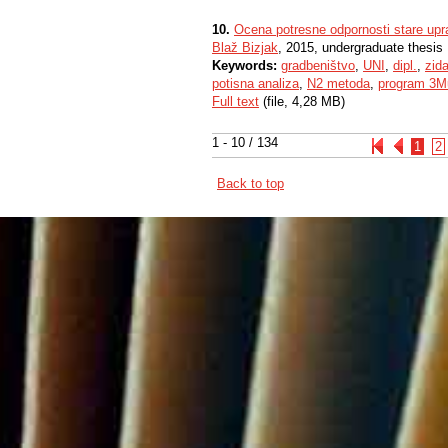
10.
Ocena potresne odpornosti stare upr
Blaž Bizjak
, 2015, undergraduate thesis
Keywords:
gradbeništvo
,
UNI
,
dipl.
,
zid
potisna analiza
,
N2 metoda
,
program 3M
Full text
(file, 4,28 MB)
1 - 10 / 134
1
2
Back to top