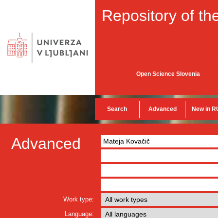
Repository of the
Open Science Slovenia
Search
Advanced
New in R
Advanced
Work type:
Language: