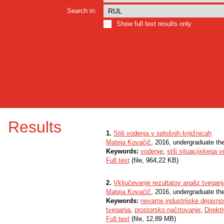
Search in:
Show full text results only
Results
1.
Stili vodenja v splošnih knjižnicah
Mateja Kovačič
, 2016, undergraduate th
Keywords:
vodenje
,
stili situacijskega 
Full text
(file, 964,22 KB)
2.
Vključevanje rezultatov analiz tvegan
Mateja Kovačič
, 2016, undergraduate th
Keywords:
nevarne industrijske dejavno
tveganja
,
prostorsko načrtovanje
,
Direkt
Full text
(file, 12,89 MB)