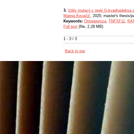
3.
Vpliv mutacij v regiji G-kvadrupleks
Mateja Kovačič
, 2020, master's thesis/p
Keywords:
Osteoporoza
,
TNFSF11
,
RA
Full text
(file, 2,28 MB)
1 - 3 / 3
Back to top