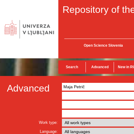
Repository of the
Open Science Slovenia
Search
Advanced
New in R
Advanced
Work type:
Language: