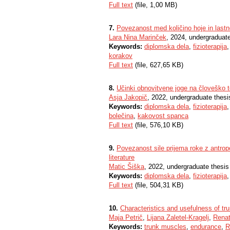
Full text
(file, 1,00 MB)
7.
Povezanost med količino hoje in lastno
Lara Nina Marinček
, 2024, undergraduate
Keywords:
diplomska dela
,
fizioterapija
korakov
Full text
(file, 627,65 KB)
8.
Učinki obnovitvene joge na človeško tel
Asja Jakopič
, 2022, undergraduate thesi
Keywords:
diplomska dela
,
fizioterapija
bolečina
,
kakovost spanca
Full text
(file, 576,10 KB)
9.
Povezanost sile prijema roke z antropo
literature
Matic Šiška
, 2022, undergraduate thesis
Keywords:
diplomska dela
,
fizioterapija
Full text
(file, 504,31 KB)
10.
Characteristics and usefulness of tr
Maja Petrič
,
Lijana Zaletel-Kragelj
,
Renat
Keywords:
trunk muscles
,
endurance
,
R