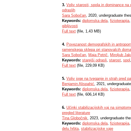
3.
Vpliv starosti, spola in dominance na 
odraslih
Sara Sobočan
, 2020, undergraduate thes
Keywords:
diplomska dela
,
fizioterapija
gibljivosti
Full text
(file, 1,43 MB)
4.
Povezanost demografskih in antropomet
ramenskega sklepa pri stanovalcih doma
Sara Sobočan
,
Maja Petrič
,
Miroljub Jak
Keywords:
starejši odrasli
,
starost
,
spol
Full text
(file, 229,09 KB)
5.
Vpliv joge na tveganje in strah pred pad
Benjamin Alispahić
, 2021, undergraduate
Keywords:
diplomska dela
,
fizioterapija
Full text
(file, 606,14 KB)
6.
Učinki stabilizacijskih vaj na simptom
pregled literature
Tina Globočnik
, 2023, undergraduate the
Keywords:
diplomska dela
,
fizioterapija
delu hrbta
,
stabilizacijske vaje