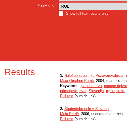
Search in:
Show full text results only
Results
1.
Naložbena politika Pozavarovalnice T
Maja Omahen Petrič
, 2004, master's the
Keywords:
gospodarstvo
,
panoge dejvno
primerjave
,
svet
,
Slovenija
,
trg kapitala
,
Full text
(outside link)
2.
Študentsko delo v Sloveniji
Maja Petrič
, 2006, undergraduate thesis
Full text
(outside link)