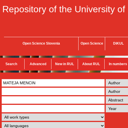
Repository of the University of
Open Science Slovenia
Open Science
DiKUL
Search
Advanced
New in RUL
About RUL
In numbers