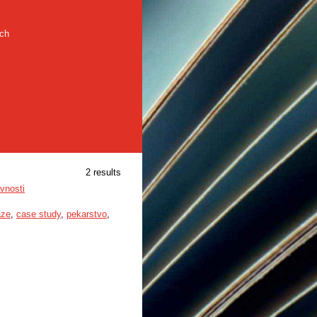
rch
2 results
vnosti
aze
,
case study
,
pekarstvo
,