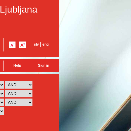
 Ljubljana
|
slv
eng
Help
Sign in