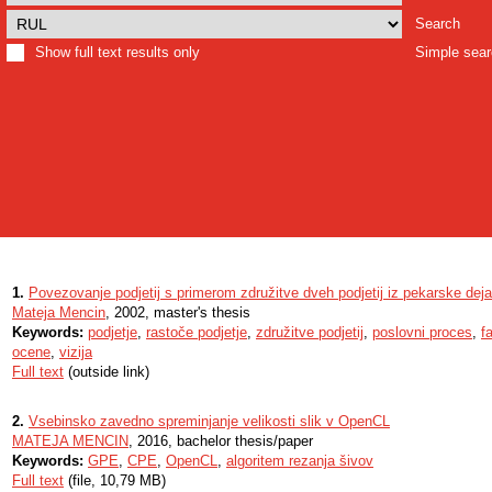
Search
Show full text results only
Simple sea
1.
Povezovanje podjetij s primerom združitve dveh podjetij iz pekarske deja
Mateja Mencin
, 2002, master's thesis
Keywords:
podjetje
,
rastoče podjetje
,
združitve podjetij
,
poslovni proces
,
f
ocene
,
vizija
Full text
(outside link)
2.
Vsebinsko zavedno spreminjanje velikosti slik v OpenCL
MATEJA MENCIN
, 2016, bachelor thesis/paper
Keywords:
GPE
,
CPE
,
OpenCL
,
algoritem rezanja šivov
Full text
(file, 10,79 MB)