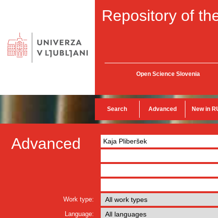
Repository of the
Open Science Slovenia
Search
Advanced
New in R
Advanced
Work type:
Language: