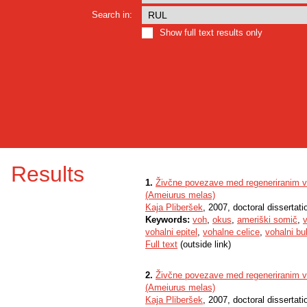
Search in:
Show full text results only
Results
1.
Živčne povezave med regeneriranim v
(Ameiurus melas)
Kaja Pliberšek
, 2007, doctoral dissertati
Keywords:
voh
,
okus
,
ameriški somič
,
v
vohalni epitel
,
vohalne celice
,
vohalni bu
Full text
(outside link)
2.
Živčne povezave med regeneriranim v
(Ameiurus melas)
Kaja Pliberšek
, 2007, doctoral dissertati