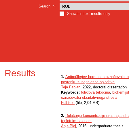
Search in:
Show full text results only
Results
1.
Antimüllerjev hormon in označevalci ok
postopku zunajtelesne oploditve
Teja Fabjan
, 2022, doctoral dissertation
Keywords:
foliklova tekočina
,
biokemijs
označevalci oksidativnega stresa
Full text
(file, 2,04 MB)
2.
Določanje koncentracije prostaglandina
toplotnim balonom
Anja Ploj
, 2015, undergraduate thesis