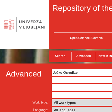
Repository of the
Open Science Slovenia
Search
Advanced
New in R
Advanced
Work type:
Language: