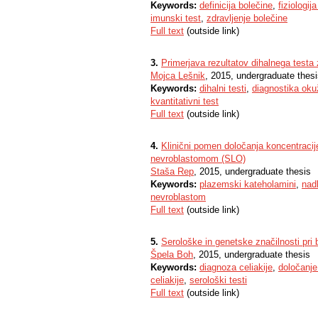
Keywords:
definicija bolečine
,
fiziologij
imunski test
,
zdravljenje bolečine
Full text
(outside link)
3.
Primerjava rezultatov dihalnega testa z
Mojca Lešnik
, 2015, undergraduate thes
Keywords:
dihalni testi
,
diagnostika ok
kvantitativni test
Full text
(outside link)
4.
Klinični pomen določanja koncentracije
nevroblastomom (SLO)
Staša Rep
, 2015, undergraduate thesis
Keywords:
plazemski kateholamini
,
nad
nevroblastom
Full text
(outside link)
5.
Serološke in genetske značilnosti pri b
Špela Boh
, 2015, undergraduate thesis
Keywords:
diagnoza celiakije
,
določanje
celiakije
,
serološki testi
Full text
(outside link)