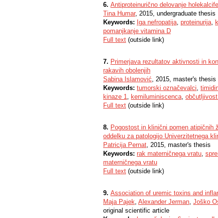
6.
Antiproteinurično delovanje holekalcifer
Tina Humar
, 2015, undergraduate thesis
Keywords:
Iga nefropatija
,
proteinurija
,
k
pomanjkanje vitamina D
Full text
(outside link)
7.
Primerjava rezultatov aktivnosti in ko
rakavih obolenjih
Sabina Islamović
, 2015, master's thesis
Keywords:
tumorski označevalci
,
timidi
kinaze 1
,
kemiluminiscenca
,
občutljivos
Full text
(outside link)
8.
Pogostost in klinični pomen atipičnih 
oddelku za patologijo Univerzitetnega kl
Patricija Pernat
, 2015, master's thesis
Keywords:
rak materničnega vratu
,
spre
materničnega vratu
Full text
(outside link)
9.
Association of uremic toxins and infl
Maja Pajek
,
Alexander Jerman
,
Joško O
original scientific article