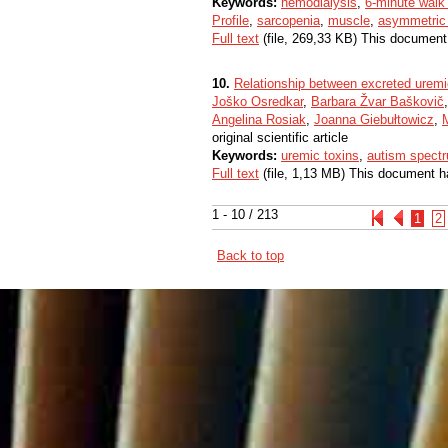
Keywords:
hemodialysis
,
6-minute walk 
Profile
,
sarcopenia
,
muscle
,
asymmetric 
Full text
(file, 269,33 KB) This document
10.
Relationship between excreted uremic
Joško Osredkar
,
Barbara Žvar Baškovič
Angelina Rosiak
,
Joanna Giebułtowicz
,
original scientific article
Keywords:
uremic toxins
,
autism spectr
Full text
(file, 1,13 MB) This document h
1 - 10 / 213
1
2
Back to top