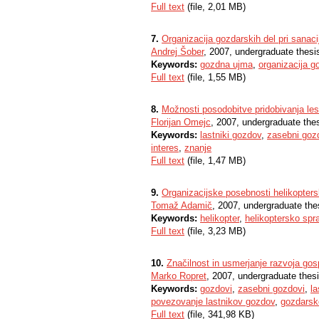
Full text
(file, 2,01 MB)
7.
Organizacija gozdarskih del pri sanac
Andrej Šober
, 2007, undergraduate thesi
Keywords:
gozdna ujma
,
organizacija g
Full text
(file, 1,55 MB)
8.
Možnosti posodobitve pridobivanja le
Florijan Omejc
, 2007, undergraduate the
Keywords:
lastniki gozdov
,
zasebni goz
interes
,
znanje
Full text
(file, 1,47 MB)
9.
Organizacijske posebnosti helikopters
Tomaž Adamič
, 2007, undergraduate the
Keywords:
helikopter
,
helikoptersko spra
Full text
(file, 3,23 MB)
10.
Značilnost in usmerjanje razvoja gos
Marko Ropret
, 2007, undergraduate thes
Keywords:
gozdovi
,
zasebni gozdovi
,
la
povezovanje lastnikov gozdov
,
gozdarske
Full text
(file, 341,98 KB)