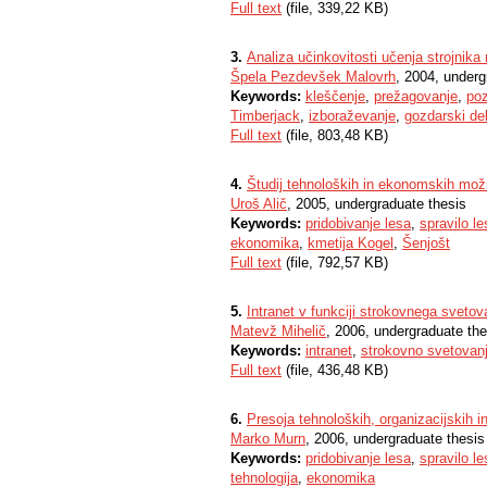
Full text
(file, 339,22 KB)
3.
Analiza učinkovitosti učenja strojnika
Špela Pezdevšek Malovrh
, 2004, underg
Keywords:
kleščenje
,
prežagovanje
,
poz
Timberjack
,
izboraževanje
,
gozdarski de
Full text
(file, 803,48 KB)
4.
Študij tehnoloških in ekonomskih možn
Uroš Alič
, 2005, undergraduate thesis
Keywords:
pridobivanje lesa
,
spravilo le
ekonomika
,
kmetija Kogel
,
Šenjošt
Full text
(file, 792,57 KB)
5.
Intranet v funkciji strokovnega svetov
Matevž Mihelič
, 2006, undergraduate the
Keywords:
intranet
,
strokovno svetovan
Full text
(file, 436,48 KB)
6.
Presoja tehnoloških, organizacijskih 
Marko Murn
, 2006, undergraduate thesis
Keywords:
pridobivanje lesa
,
spravilo le
tehnologija
,
ekonomika