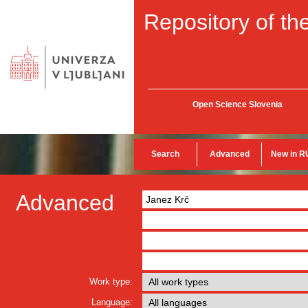
Repository of the
Open Science Slovenia
Search
Advanced
New in R
Advanced
Work type:
Language: