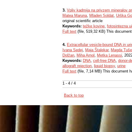
3.
Vpliv kadmija na privzem mineralov pr
Matea Maruna
,
Mladen Soldat
,
Urška Go
original scientific article
Keywords:
težke kovine
,
fotosintezna u
Full text
(file, 519,32 KB) This document
4.
Extracellular vesicle-bound DNA in urine
Ivana Sedej
,
Maja Štalekar
,
Magda Tušek
Dolžan
,
Miha Arnol
,
Metka Lenassi
, 2022
Keywords:
DNA
,
cell-free DNA
,
donor-d
allograft rejection
,
liquid biopsy
,
urine
Full text
(file, 7,14 MB) This document h
1 - 4 / 4
Back to top