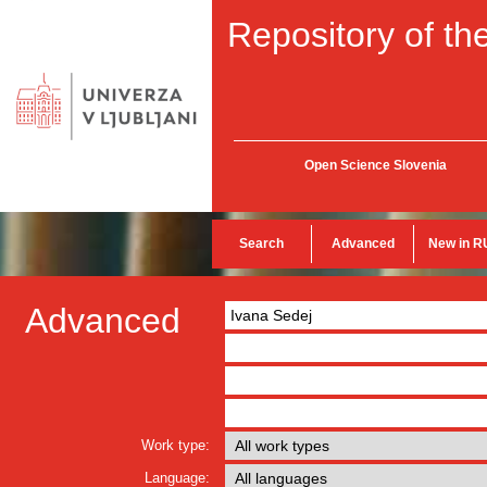
Repository of the
Open Science Slovenia
Search
Advanced
New in R
Advanced
Work type:
Language: