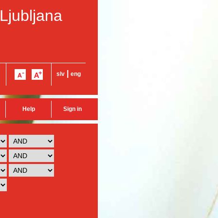
 Ljubljana
|
slv
eng
Help
Sign in