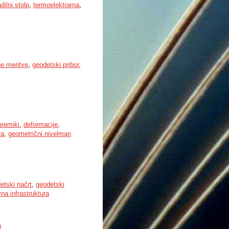
adilni stolp
,
termoelektrarna
,
ne meritve
,
geodetski pribor
,
premiki
,
deformacije
,
ra
,
geometrični nivelman
etski načrt
,
geodetski
na infrastruktura
h