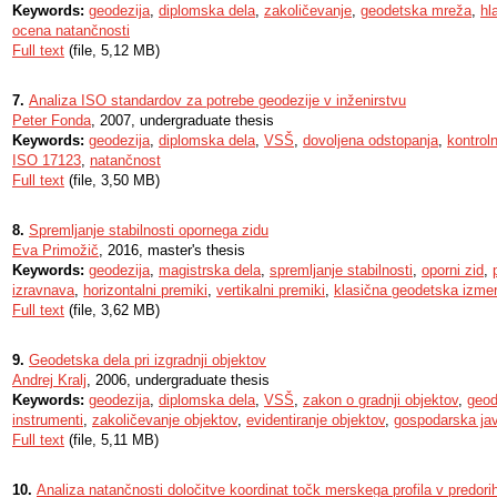
Keywords:
geodezija
,
diplomska dela
,
zakoličevanje
,
geodetska mreža
,
hl
ocena natančnosti
Full text
(file, 5,12 MB)
7.
Analiza ISO standardov za potrebe geodezije v inženirstvu
Peter Fonda
, 2007, undergraduate thesis
Keywords:
geodezija
,
diplomska dela
,
VSŠ
,
dovoljena odstopanja
,
kontrol
ISO 17123
,
natančnost
Full text
(file, 3,50 MB)
8.
Spremljanje stabilnosti opornega zidu
Eva Primožič
, 2016, master's thesis
Keywords:
geodezija
,
magistrska dela
,
spremljanje stabilnosti
,
oporni zid
,
izravnava
,
horizontalni premiki
,
vertikalni premiki
,
klasična geodetska izme
Full text
(file, 3,62 MB)
9.
Geodetska dela pri izgradnji objektov
Andrej Kralj
, 2006, undergraduate thesis
Keywords:
geodezija
,
diplomska dela
,
VSŠ
,
zakon o gradnji objektov
,
geod
instrumenti
,
zakoličevanje objektov
,
evidentiranje objektov
,
gospodarska jav
Full text
(file, 5,11 MB)
10.
Analiza natančnosti določitve koordinat točk merskega profila v predori