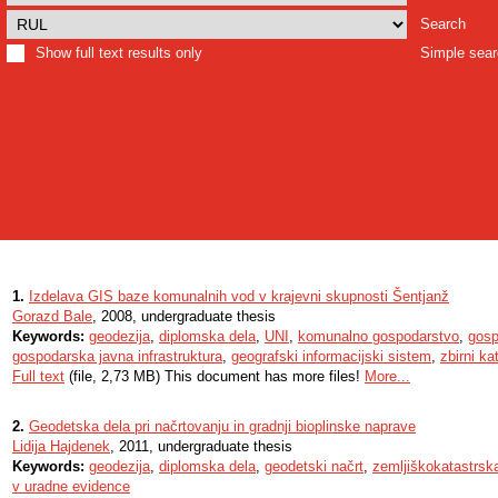
Search
Show full text results only
Simple sea
1.
Izdelava GIS baze komunalnih vod v krajevni skupnosti Šentjanž
Gorazd Bale
, 2008, undergraduate thesis
Keywords:
geodezija
,
diplomska dela
,
UNI
,
komunalno gospodarstvo
,
gosp
gospodarska javna infrastruktura
,
geografski informacijski sistem
,
zbirni ka
Full text
(file, 2,73 MB) This document has more files!
More...
2.
Geodetska dela pri načrtovanju in gradnji bioplinske naprave
Lidija Hajdenek
, 2011, undergraduate thesis
Keywords:
geodezija
,
diplomska dela
,
geodetski načrt
,
zemljiškokatastrsk
v uradne evidence