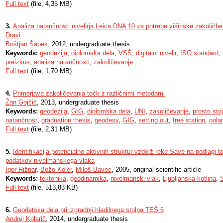
Full text
(file, 4,35 MB)
3.
Analiza natančnosti nivelirja Leica DNA 10 za potrebe višinske zakoličb
Dravi
Boštjan Šapek
, 2012, undergraduate thesis
Keywords:
geodezija
,
diplomska dela
,
VSŠ
,
digitalni nivelir
,
ISO standard
,
preizkus
,
analiza natančnosti
,
zakoličevanje
Full text
(file, 1,70 MB)
4.
Primerjava zakoličevanja točk z različnimi metodami
Žan Gojčič
, 2013, undergraduate thesis
Keywords:
geodezija
,
GIG
,
diplomska dela
,
UNI
,
zakoličevanje
,
prosto sto
natančnost
,
graduation thesis
,
geodesy
,
GIG
,
setting out
,
free station
,
pola
Full text
(file, 2,31 MB)
5.
Identifikacija potencialno aktivnih struktur vzdolž reke Save na podlagi 
podatkov nivelmanskega vlaka
Igor Rižnar
,
Božo Koler
,
Miloš Bavec
, 2005, original scientific article
Keywords:
tektonika
,
geodinamika
,
nivelmanski vlak
,
Ljubljanska kotlina
,
S
Full text
(file, 513,83 KB)
6.
Geodetska dela pri izgradnji hladilnega stolpa TEŠ 6
Andrej Kolarič
, 2014, undergraduate thesis