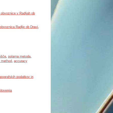
e obvoznice v Radljah ob
obvoznica Radlje ob Dravi
,
jišče
,
polarna metoda
,
r method
,
accuracy
topografskih podatkov in
lovenija