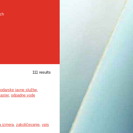
rch
111 results
odarske javne službe
,
taster
,
odpadne vode
a izmera
,
zakoličevanje
,
vpis