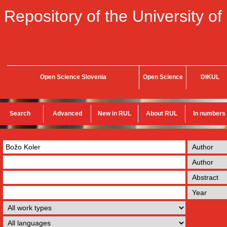
Repository of the University of
Open Science Slovenia
Open Science
DiKUL
Search
Advanced
New in RUL
About RUL
In numbers