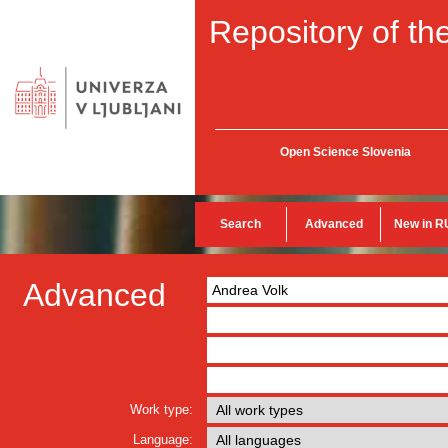
Repository of the
Open Science Slovenia
Search
Advanced
New in R
Advanced
Work type:
Language: