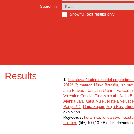
Search in:
Show full text results only
Results
1.
Razstava študentskih del pri predmet
2012/13; mentor: Mirko Bratuša, izr. prof
Jure Plavec
,
Damjana Urbar
,
Eva Čampe
Valentina Cencič
,
Tina Malourh
,
Neža Be
Alenka Jan
,
Katja Mulej
,
Mateja Velušče
Pangeršič
,
Darja Zupan
,
Maja Rus
,
Simo
exhibition
Keywords:
keramika
,
lončarstvo
,
razsta
Full text
(file, 100,13 KB) This document