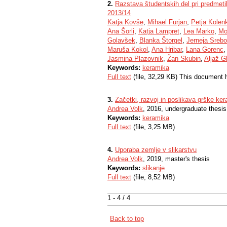
2.
Razstava študentskih del pri predmet
2013/14
Katja Kovše
,
Mihael Furjan
,
Petja Kolen
Ana Šorli
,
Katja Lampret
,
Lea Marko
,
Mo
Golavšek
,
Blanka Štorgel
,
Jerneja Srebo
Maruša Kokol
,
Ana Hribar
,
Lana Gorenc
Jasmina Plazovnik
,
Žan Skubin
,
Aljaž G
Keywords:
keramika
Full text
(file, 32,29 KB) This document 
3.
Začetki, razvoj in poslikava grške ke
Andrea Volk
, 2016, undergraduate thesis
Keywords:
keramika
Full text
(file, 3,25 MB)
4.
Uporaba zemlje v slikarstvu
Andrea Volk
, 2019, master's thesis
Keywords:
slikanje
Full text
(file, 8,52 MB)
1 - 4 / 4
Back to top