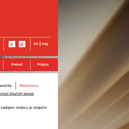
|
slv
eng
Pomoč
Prijava
oročila
Mentorstva
vnost ključnih besed
 zadnjem stolpcu je stolpični