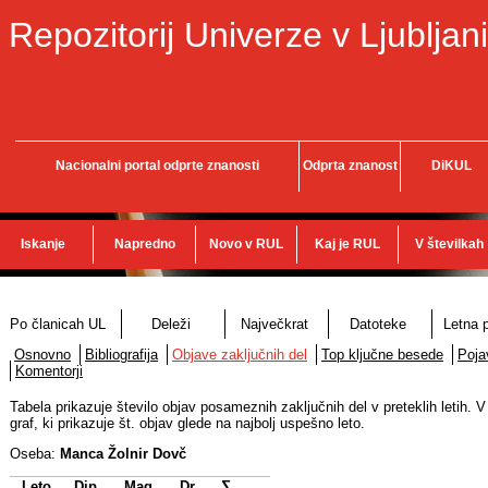
Repozitorij Univerze v Ljubljani
Nacionalni portal odprte znanosti
Odprta znanost
DiKUL
Iskanje
Napredno
Novo v RUL
Kaj je RUL
V številkah
Po članicah UL
Deleži
Največkrat
Datoteke
Letna p
Osnovno
Bibliografija
Objave zaključnih del
Top ključne besede
Poja
Komentorji
Tabela prikazuje število objav posameznih zaključnih del v preteklih letih. V
graf, ki prikazuje št. objav glede na najbolj uspešno leto.
Oseba:
Manca Žolnir Dovč
Leto
Dip.
Mag.
Dr.
∑