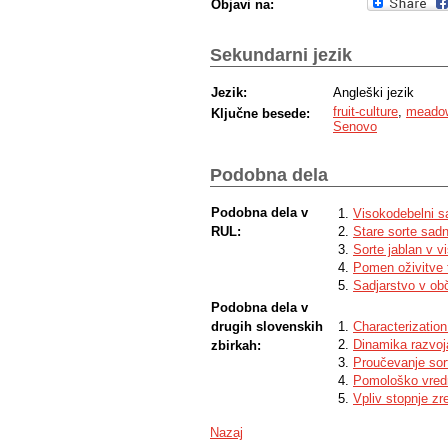
Objavi na:
Sekundarni jezik
Jezik:
Angleški jezik
fruit-culture
,
meadow
Ključne besede:
Senovo
Podobna dela
Podobna dela v
Visokodebelni sa
RUL:
Stare sorte sad
Sorte jablan v 
Pomen oživitve 
Sadjarstvo v obč
Podobna dela v
drugih slovenskih
Characterization
Dinamika razvoja
zbirkah:
Proučevanje sort
Pomološko vredn
Vpliv stopnje zr
Nazaj