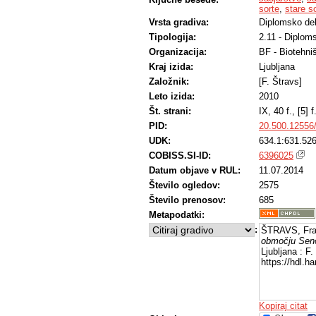
sorte
,
stare s
Vrsta gradiva:
Diplomsko de
Tipologija:
2.11 - Diplom
Organizacija:
BF - Biotehni
Kraj izida:
Ljubljana
Založnik:
[F. Štravs]
Leto izida:
2010
Št. strani:
IX, 40 f., [5] f.
PID:
20.500.12556
UDK:
634.1:631.526
COBISS.SI-ID:
6396025
Datum objave v RUL:
11.07.2014
Število ogledov:
2575
Število prenosov:
685
Metapodatki:
:
ŠTRAVS, Fra
območju Seno
Ljubljana : F
https://hdl.h
Kopiraj citat