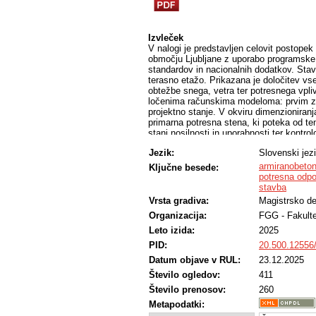
Izvleček
V nalogi je predstavljen celovit postope
območju Ljubljane z uporabo programsk
standardov in nacionalnih dodatkov. Stavb
terasno etažo. Prikazana je določitev vse
obtežbe snega, vetra ter potresnega vpli
ločenima računskima modeloma: prvim za k
projektno stanje. V okviru dimenzioniranj
primarna potresna stena, ki poteka od te
stanj nosilnosti in uporabnosti ter kontr
magistrskem delu je prikazan primer upor
Jezik:
Slovenski jez
projektiranje armiranobetonskih stavb.
armiranobeton
Ključne besede:
potresna odpo
stavba
Vrsta gradiva:
Magistrsko de
Organizacija:
FGG - Fakulte
Leto izida:
2025
PID:
20.500.12556
Datum objave v RUL:
23.12.2025
Število ogledov:
411
Število prenosov:
260
Metapodatki: