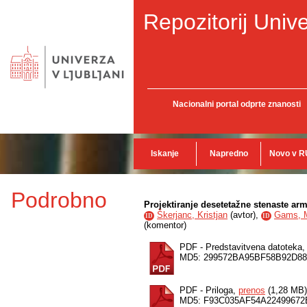
Repozitorij Unive
Nacionalni portal odprte znanosti
Iskanje
Napredno
Novo v R
Podrobno
Projektiranje desetetažne stenaste 
Škerjanc, Kristjan
(
avtor
),
Gams, M
ID
ID
(
komentor
)
PDF - Predstavitvena datoteka
MD5: 299572BA95BF58B92D8
PDF - Priloga,
prenos
(1,28 MB)
MD5: F93C035AF54A2249967