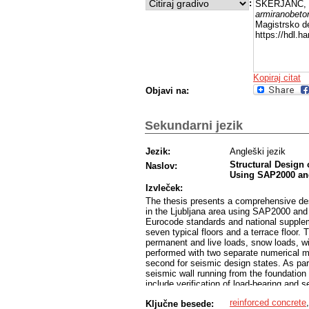
:
ŠKERJANC, K
armiranobet
Magistrsko de
https://hdl.
Kopiraj citat
Objavi na:
Sekundarni jezik
Jezik:
Angleški jezik
Structural Design 
Naslov:
Using SAP2000 a
Izvleček:
The thesis presents a comprehensive desi
in the Ljubljana area using SAP2000 and
Eurocode standards and national suppleme
seven typical floors and a terrace floor. T
permanent and live loads, snow loads, wi
performed with two separate numerical mo
second for seismic design states. As part
seismic wall running from the foundation t
include verification of load-bearing and s
of the load-bearing element and the nec
reinforced concrete
Ključne besede:
the use of modern tools for reliable and 