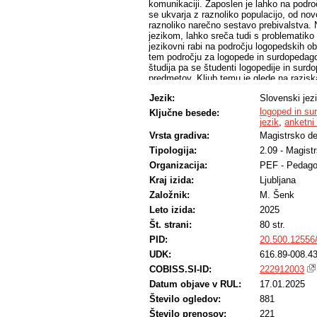
komunikaciji. Zaposlen je lahko na podro
se ukvarja z raznoliko populacijo, od no
raznoliko narečno sestavo prebivalstva. N
jezikom, lahko sreča tudi s problematiko
jezikovni rabi na področju logopedskih o
tem področju za logopede in surdopedago
študija pa se študenti logopedije in sur
predmetov. Kljub temu je glede na razisk
znanje in raba slovenskega knjižnega jez
Jezik:
Slovenski jez
V teoretičnem delu magistrskega dela smo
surdopedagogike, za razumevanje trenutne
logoped in s
Ključne besede:
predstavljena zgodovina logopedije in s
jezik
,
anketni
v Sloveniji ter zgodovina delovanja Druš
Vrsta gradiva:
Magistrsko de
logopedov in surdopedagogov v Sloveniji
Tipologija:
2.09 - Magist
jezika pa so bile predstavljene obstoječ
Predstavljene so bile tudi aktualne razi
Organizacija:
PEF - Pedago
drugem delu teoretičnega dela smo preds
Kraj izida:
Ljubljana
javnem prostoru, kar vključuje tudi logo
razvoj slovenskega knjižnega jezika in n
Založnik:
M. Šenk
trenutno problematiko rabe in obravnave 
Leto izida:
2025
podrobno opisane jezikovne značilnosti 
Št. strani:
80 str.
in rabo jezika logopedov in surdopedagog
narečnih skupin, in katere izmed njih log
PID:
20.500.12556
V okviru magistrskega dela je bila izve
UDK:
616.89-008.43
slovenskem področju do narečne izreke v l
primerjati podatke o tem, kakšen je od
COBISS.SI-ID:
222912003
izreke v izvajanju logopedske obravnav
Datum objave v RUL:
17.01.2025
in knjižnega jezika. Glede na nacionalni 
Število ogledov:
881
moral biti knjižni govor prevladujoč tudi v
izreke.
Število prenosov:
221