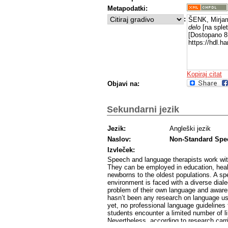
Rezultati vprašalnika (N = 37) so nam p
Metapodatki:
področju enotno mnenje. Zavedajo se, da 
obravnavi sami predstavljajo jezikovni v
:
ŠENK, Mirja
logopedsko obravnavo najbolj primerna rab
delo
[na splet
jezikovne spretnosti na področju slovens
[Dostopano 8 
svojega jezika v logopedski obravnavi zav
https://hdl.
situaciji. Enotni so si v mnenju, da v sl
smernic za logopede in surdopedagoge t
posvečamo dovolj pozornosti strokovnemu
logopedi svojo govorico prilagajajo tera
Kopiraj citat
dostopnosti in za razumljivost uporablja
Objavi na:
logopedskem delu pa se trudijo za namen 
knjižno različico slovenskega jezika.
Magistrsko delo odpira in sistematično o
Sekundarni jezik
logopedski in surdopedagoški praksi v sl
surdopedagogi dojemajo svojo jezikovno v
strokovnega standarda, obenem pa prepoz
Jezik:
Angleški jezik
uporabniku. Poudarjena je potreba po večj
Naslov:
Non-Standard Spe
surdopedagogov ter po oblikovanju stroko
področju. Delo predstavlja osnovo za pri
Izvleček:
in uporabnike, kar bo omogočilo razvoj s
Speech and language therapists work wi
Čeprav raziskava ne naslavlja neposredn
They can be employed in education, healt
odnosa do knjižnega jezika in narečij, ka
newborns to the oldest populations. A sp
kulture. Ta raziskava pomeni pomemben k
environment is faced with a diverse dial
slovenski logopedski in surdopedagoški p
problem of their own language and awarene
kakovosti storitev za uporabnike.
hasn’t been any research on language use
yet, no professional language guidelines 
students encounter a limited number of li
Nevertheless, according to research carrie