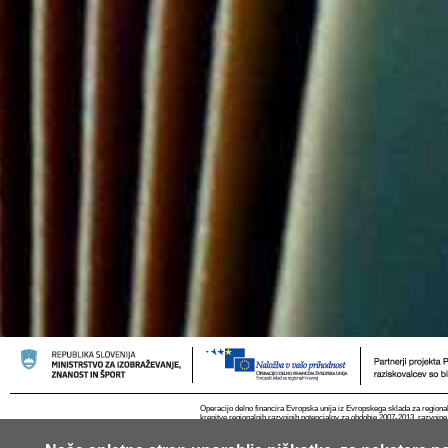
Operacijo delno financira Evropska unija iz Evropskega sklada za regional
krepitve regionalnih razvojnih potencialov za obdobje 2007-2013, razvojne