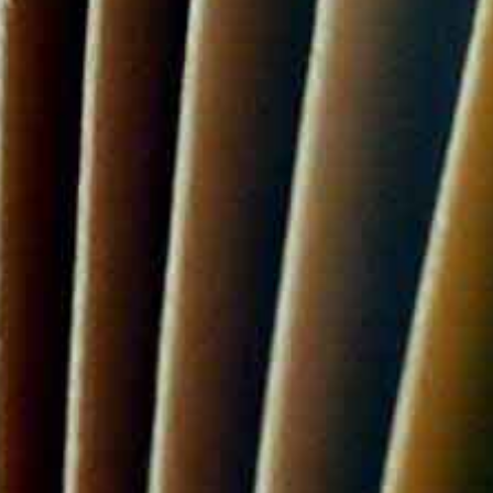
environment, and that there is not enough
speech and language therapy education 
therapists adapt their speech to the ther
in the introductory part of the treatment f
comprehensibility, while they try to use t
therapy for the effect of professionalism
language speaker.
This master's thesis investigates and sy
speech therapy in the Slovenian area. It s
therapy and emphasizes the importance of
same time recognizing the role of dialect
greater presence of linguistic content in 
professional language guidelines that wo
work represents the basis for future res
and users, which will enable the develop
education. Although the research does not
to the understanding of professional atti
an impact on wider awareness and the im
important step towards creating a more 
speech therapy and has the potential to 
users.