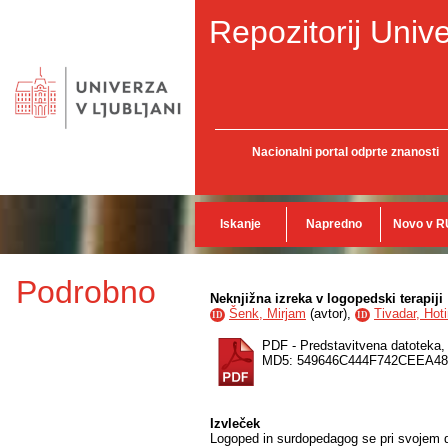
Repozitorij Unive
Nacionalni portal odprte znanosti
Iskanje
Napredno
Novo v R
Podrobno
Neknjižna izreka v logopedski terapiji
Šenk, Mirjam
(
avtor
),
Tivadar, Hoti
ID
ID
PDF - Predstavitvena datoteka
MD5: 549646C444F742CEEA48
Izvleček
Logoped in surdopedagog se pri svojem d