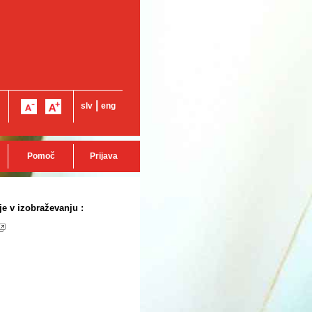
|
slv
eng
Pomoč
Prijava
je v izobraževanju :