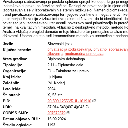
Privatizacija izobraževanja je postala splošno sprejet koncept, ki ga je mog
izobraževalni praksi na številne načine. Razlogi za privatizacijo in njene obl
izobraževanja se v izobraževalnih sistemih razlikujejo. Namen diplomskega del
trend privatizacije v izobraževanju ter njegove pozitivne in negativne učinke 
je primerjati Slovenijo z izbranimi evropskimi državami, da bi identificirali d
privatizacije v izobraževanju ter ocenili povezavo med privatizacijo in pror
temelji na kvalitativnih metodah, vključno z deskriptivno metodo, metodo kom
Analiza vključuje pregled domače in tuje literature ter primerjalno analizo me
državami. Uporabljeni sta tudi komparativna metoda za ugotavljanje podobno
sinteze za združitev ugotovitev. Ugotovitve raziskave kažejo, da se trend pr
Jezik:
Slovenski jezik
krepi predvsem zaradi globalizacije in vpliva mednarodnih organizacij. Privat
je povečana učinkovitost, pa tudi slabosti, kot je zmanjšana enakost v dos
privatizacija izobraževanja
,
privatno izobraževan
Ključne besede:
Sloveniji je stopnja privatizacije nižja v primerjavi z nekaterimi drugimi evr
Slovenija
,
mednarodna primerjava
raziskave so uporabni za oblikovalce izobraževalnih politik, saj nudijo vpogl
Vrsta gradiva:
Diplomsko delo/naloga
izobraževalne sisteme drugih evropskih držav. Primerjalna analiza omogoča
Tipologija:
2.11 - Diplomsko delo
ki jih lahko Slovenija uporabi, ter opozarja na tveganja, povezana s privatiz
pomembne tudi za prihodnje raziskave na področju izobraževalne politike.
Organizacija:
FU - Fakulteta za upravo
Kraj izida:
Ljubljana
Založnik:
[M. Koder]
Leto izida:
2024
Št. strani:
X, 53 str.
PID:
20.500.12556/RUL-161910
UDK:
37.014.543(497.4)(043.2)
COBISS.SI-ID:
207672579
Datum objave v RUL:
16.09.2024
Število ogledov:
1193