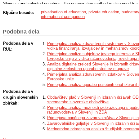
Slovenia and selected countries. The comparative method is also used to ide
differences, as well as the synthesis method to synthesise the findings. The
privatisation of education
,
private education
,
budgetary
Ključne besede:
show that the trend towards privatisation in education is increasing, mainly 
international comparison
influence of international organisations. Privatisation brings both advantag
efficiency, and disadvantages, such as reduced equity in access to educati
of privatisation than some other European countries. The results of the surv
Podobna dela
policy makers as they provide insights into the impact of privatisation on t
European countries. The comparative analysis allows for the identification 
applied in Slovenia and highlights the risks associated with privatisation. Th
Podobna dela v
Primerjalna analiza zdravstvenih sistemov v Sloven
for future research in the field of education policy.
vidika financiranja, izvajalcev in mehanizmov koord
RUL:
Primerjalna analiza subjektov javnega interesa v Sl
Evropske unije z vidika računovodenja, revidiranja
Analiza digitalne zrelosti Slovenije in izbranih drža
digitalne zrelosti na uporabo storitev e-uprave
Primerjalna analiza zdravstvenih izdatkov v Sloveni
Evropske unije
Primerjalna analiza uporabe posebnih enot izbranih 
Podobna dela v
drugih slovenskih
Obdavčitev plač v Sloveniji in izbranih državah OE
spremembo slovenske obdavčitve
zbirkah:
Primerjalna analiza možnosti izobraževanja s podr
računovodstva v Sloveniji in ZDA
Primerjava bančnega zavarovalništva v Sloveniji in
Zavarovalniške goljufije v Sloveniji in izbranih drž
Mednarodna primerjalna analiza študijskih progra