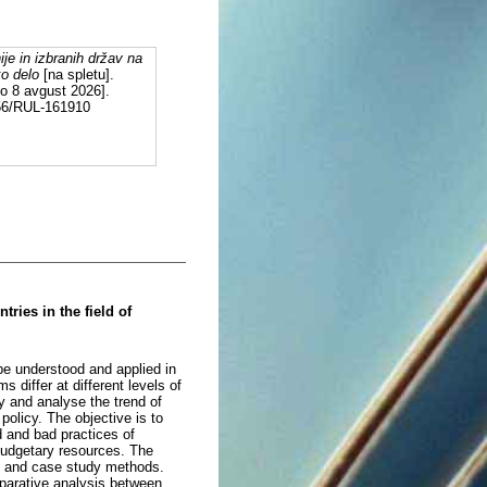
ije in izbranih držav na
ko delo
[na spletu].
no 8 avgust 2026].
556/RUL-161910
ries in the field of
be understood and applied in
 differ at different levels of
y and analyse the trend of
policy. The objective is to
d and bad practices of
 budgetary resources. The
on and case study methods.
mparative analysis between