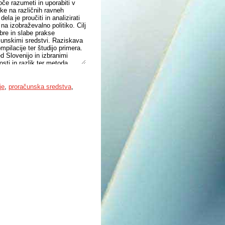
oče razumeti in uporabiti v
ike na različnih ravneh
a je proučiti in analizirati
na izobraževalno politiko. Cilj
obre in slabe prakse
ačunskimi sredstvi. Raziskava
pilacije ter študijo primera.
d Slovenijo in izbranimi
sti in razlik ter metoda
ivatizacije v izobraževanju
izacija prinaša prednosti, kot
topu do izobraževanja. V
je
,
proračunska sredstva
,
opskimi državami. Rezultati
ed v vplive privatizacije na
 prepoznavanje dobrih praks,
acijo. Ugotovitve so