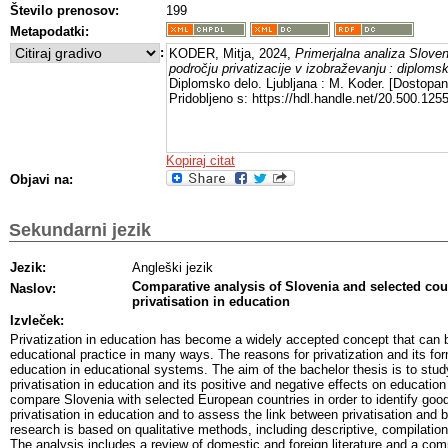
Število prenosov:
199
Metapodatki:
:
KODER, Mitja, 2024,
Primerjalna analiza Sloven
področju privatizacije v izobraževanju : diploms
Diplomsko delo. Ljubljana : M. Koder. [Dostopa
Pridobljeno s: https://hdl.handle.net/20.500.12
Kopiraj citat
Objavi na:
Sekundarni jezik
Jezik:
Angleški jezik
Comparative analysis of Slovenia and selected count
Naslov:
privatisation in education
Izvleček:
Privatization in education has become a widely accepted concept that can 
educational practice in many ways. The reasons for privatization and its forms
education in educational systems. The aim of the bachelor thesis is to stud
privatisation in education and its positive and negative effects on education 
compare Slovenia with selected European countries in order to identify goo
privatisation in education and to assess the link between privatisation and
research is based on qualitative methods, including descriptive, compilati
The analysis includes a review of domestic and foreign literature and a co