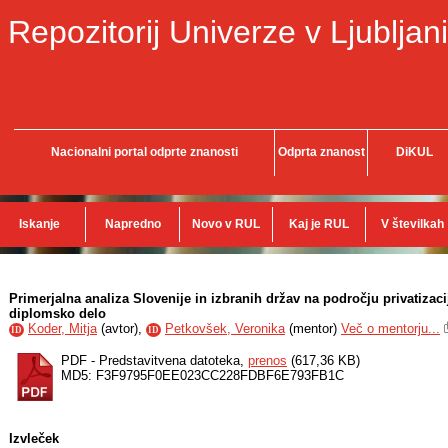
Repozitorij Univerze v Ljubljani
Nacionalni portal odprte znanosti
Odprta znanost
DiKUL
Iskanje
Napredno
Novo v RUL
Kaj je RUL
V številkah
Primerjalna analiza Slovenije in izbranih držav na področju privatizaci
diplomsko delo
Koder, Mitja
(
avtor
),
Petkovšek, Veronika
(
mentor
)
Več o mentorju...
ID
ID
PDF - Predstavitvena datoteka,
prenos
(617,36 KB)
MD5: F3F9795F0EE023CC228FDBF6E793FB1C
Izvleček