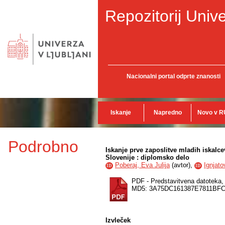
Repozitorij Unive
Nacionalni portal odprte znanosti
Iskanje
Napredno
Novo v R
Podrobno
Iskanje prve zaposlitve mladih iskalcev
Slovenije : diplomsko delo
Poberaj, Eva Julija
(
avtor
),
Ignjato
ID
ID
PDF - Predstavitvena datoteka
MD5: 3A75DC161387E7811BF
Izvleček