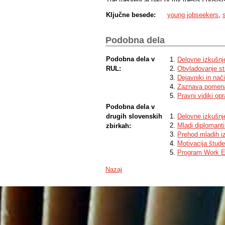
The theoretical part of my thesis consist
students, what are competences and wha
Ključne besede:
young jobseekers
,
experience for young people in their tran
UK.
The empirical part presents the results 
young employees in the UK. Unfortunately,
Podobna dela
the results are less accurate, as I woul
better quality analysis.
Podobna dela v
Delovne izkušnje
RUL:
Obvladovanje str
Dejavniki in nač
Zaznava pomena 
Pravni vidiki op
Podobna dela v
drugih slovenskih
Delovne izkušnje
Mladi diplomanti
zbirkah:
Prehod mladih iz
Motivacija štud
Program Work Ex
Nazaj