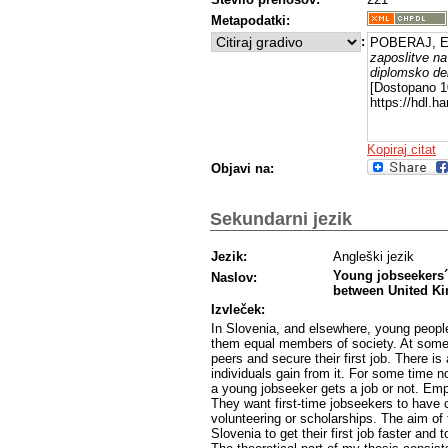
Metapodatki:
:
POBERAJ, Ev
zaposlitve na 
diplomsko de
[Dostopano 10
https://hdl.
Kopiraj citat
Objavi na:
Sekundarni jezik
Jezik:
Angleški jezik
Young jobseekers´ 
Naslov:
between United K
Izvleček:
In Slovenia, and elsewhere, young people
them equal members of society. At some 
peers and secure their first job. There 
individuals gain from it. For some time 
a young jobseeker gets a job or not. Empl
They want first-time jobseekers to have
volunteering or scholarships. The aim of 
Slovenia to get their first job faster an