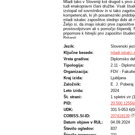
Mladi tako v Sloveniji kot drugod s prvo
tudi enakopravni člani družbe. Vsak štu
izstopal od sovrstnikov in si tako zagoto
kompetencah, ki jih posamezniki pridobijo 
mladi iskalec zaposlitve slednjo dobi ali
Želijo si, da imajo iskalci prve zaposlit
prostovoljstvom ali s pomočjo štipendij. 
pripomore k hitrejši prvi zaposlitvi študen
Britaniji.
Teoretični del diplomskega dela sestavlj
Jezik:
Slovenski jez
kompetence in kaj pomenijo te za mlade 
prehodu na trg dela. Ugotovitve so nato p
Ključne besede:
mladi iskalci 
V empiričnem delu pa so predstavljeni rez
Vrsta gradiva:
Diplomsko de
z mladimi zaposlenimi v Veliki Britaniji. N
pričakovano, zato so rezultati manj natan
Tipologija:
2.11 - Diplom
mladih zaposlenih.
Organizacija:
FDV - Fakulte
Kraj izida:
Ljubljana
Založnik:
E. J. Poberaj
Leto izida:
2024
Št. strani:
1 spletni vir 
PID:
20.500.12556
UDK:
331.5-053.6(0
COBISS.SI-ID:
207419139
Datum objave v RUL:
04.09.2024
Število ogledov:
837
Število prenosov:
221