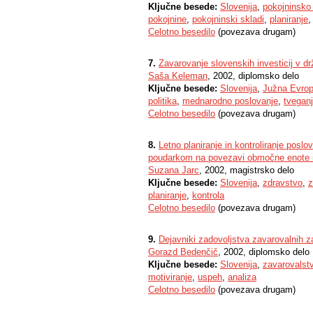
Ključne besede:
Slovenija
,
pokojninsko
pokojnine
,
pokojninski skladi
,
planiranje
Celotno besedilo
(povezava drugam)
7.
Zavarovanje slovenskih investicij v d
Saša Keleman
, 2002, diplomsko delo
Ključne besede:
Slovenija
,
Južna Evro
politika
,
mednarodno poslovanje
,
tvegan
Celotno besedilo
(povezava drugam)
8.
Letno planiranje in kontroliranje pos
poudarkom na povezavi območne enote i
Suzana Jarc
, 2002, magistrsko delo
Ključne besede:
Slovenija
,
zdravstvo
,
z
planiranje
,
kontrola
Celotno besedilo
(povezava drugam)
9.
Dejavniki zadovoljstva zavarovalnih za
Gorazd Bedenčič
, 2002, diplomsko delo
Ključne besede:
Slovenija
,
zavarovalst
motiviranje
,
uspeh
,
analiza
Celotno besedilo
(povezava drugam)