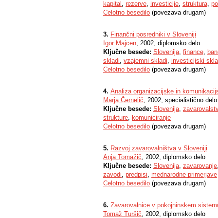
kapital
,
rezerve
,
investicije
,
struktura
,
po
Celotno besedilo
(povezava drugam)
3.
Finančni posredniki v Sloveniji
Igor Majcen
, 2002, diplomsko delo
Ključne besede:
Slovenija
,
finance
,
ban
skladi
,
vzajemni skladi
,
investicijski skla
Celotno besedilo
(povezava drugam)
4.
Analiza organizacijske in komunikacij
Marja Černelič
, 2002, specialistično delo
Ključne besede:
Slovenija
,
zavarovalst
strukture
,
komuniciranje
Celotno besedilo
(povezava drugam)
5.
Razvoj zavarovalništva v Sloveniji
Anja Tomažič
, 2002, diplomsko delo
Ključne besede:
Slovenija
,
zavarovanje
zavodi
,
predpisi
,
mednarodne primerjave
Celotno besedilo
(povezava drugam)
6.
Zavarovalnice v pokojninskem sistem
Tomaž Turšič
, 2002, diplomsko delo