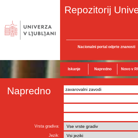
Repozitorij Unive
Nacionalni portal odprte znanosti
Iskanje
Napredno
Novo v R
Napredno
Vrsta gradiva:
Jezik: