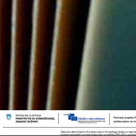
Operacijo delno financira Evropska unija iz Evropskega sklada za regional
krepitve regionalnih razvojnih potencialov za obdobje 2007-2013, razvojne