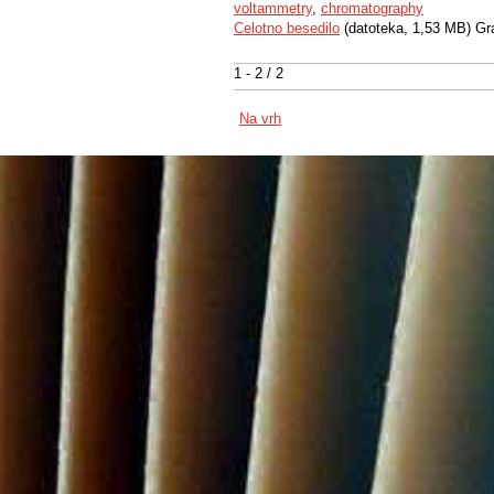
voltammetry
,
chromatography
Celotno besedilo
(datoteka, 1,53 MB) Gr
1 - 2 / 2
Na vrh