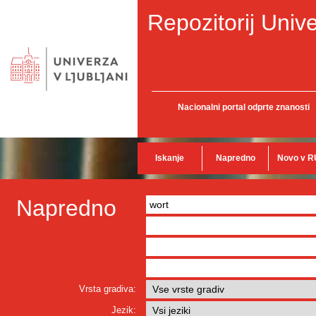
Repozitorij Unive
Nacionalni portal odprte znanosti
Iskanje
Napredno
Novo v R
Napredno
Vrsta gradiva:
Jezik: