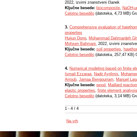
2022, izvirni znanstveni članek
Ključne besede:
biocomposite
,
NaOH-u
Celotno besedilo
(datoteka, 4,73 MB) Gr
3.
Comprehensive evaluation of hawthorn 
properties
Huijun Dong
,
Mohammad Dahmardeh Gh
Mohsen Bahmani
, 2022, izvirni znanstv
Ključne besede:
soil properties
,
hawtho
Celotno besedilo
(datoteka, 257,47 KB) 
4.
Numerical modeling based on finite el
Ismail Ezzaraa
,
Nadir Ayrilmis
,
Mohamed
Arroub
,
Jamaa Bengourram
,
Manuel Lag
Ključne besede:
wood
,
Maillard reaction
elastic properties
,
finite element analysi
Celotno besedilo
(datoteka, 3,14 MB) Gr
1 - 4 / 4
Na vrh