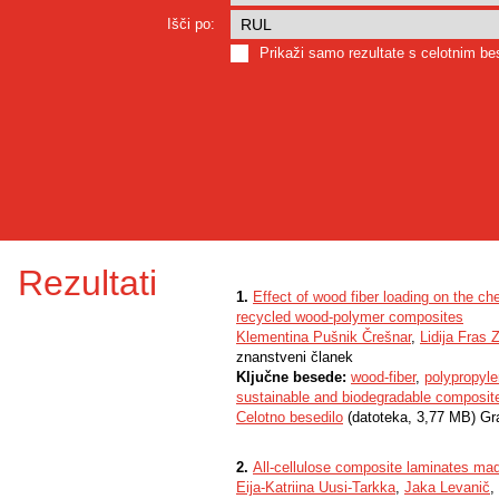
Išči po:
Prikaži samo rezultate s celotnim b
Rezultati
1.
Effect of wood fiber loading on the ch
recycled wood-polymer composites
Klementina Pušnik Črešnar
,
Lidija Fras 
znanstveni članek
Ključne besede:
wood-fiber
,
polypropyl
sustainable and biodegradable composit
Celotno besedilo
(datoteka, 3,77 MB) Gr
2.
All-cellulose composite laminates ma
Eija-Katriina Uusi-Tarkka
,
Jaka Levanič
,