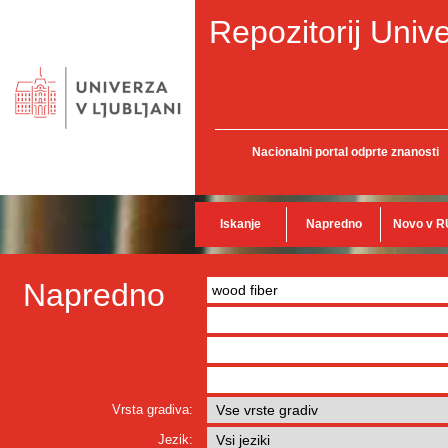
Repozitorij Unive
Nacionalni portal odprte znanosti
Iskanje
Napredno
Novo v R
Napredno
Vrsta gradiva:
Jezik: