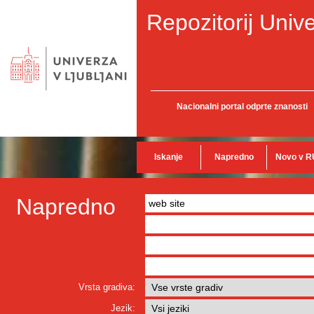
Repozitorij Unive
Nacionalni portal odprte znanosti
Iskanje
Napredno
Novo v R
Napredno
Vrsta gradiva:
Jezik: