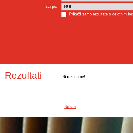
Išči po:
Prikaži samo rezultate s celotnim b
Rezultati
Ni rezultatov!
Na vrh