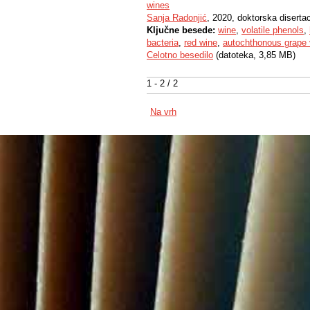
wines
Sanja Radonjić
, 2020, doktorska disertac
Ključne besede:
wine
,
volatile phenols
,
bacteria
,
red wine
,
autochthonous grape v
Celotno besedilo
(datoteka, 3,85 MB)
1 - 2 / 2
Na vrh