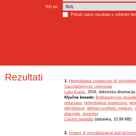
Išči po:
Prikaži samo rezultate s celotnim b
Rezultati
1.
Heterologous expression of vinylpheno
Saccharomyces cerevisiae
Luka Kranjc
, 2016, doktorska disertacija
Ključne besede:
Brettanomyces bruxell
reductase
,
heterologous expression
,
win
ethylphenol
,
defined synthetic medium
,
plasmids
,
promoter
Celotno besedilo
(datoteka, 10,99 MB)
2.
Impact of microbiological and technolo