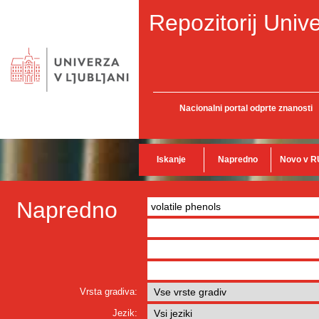
Repozitorij Unive
Nacionalni portal odprte znanosti
Iskanje
Napredno
Novo v R
Napredno
Vrsta gradiva:
Jezik: