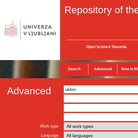
Repository of the
Open Science Slovenia
Search
Advanced
New in R
Advanced
Work type:
Language: