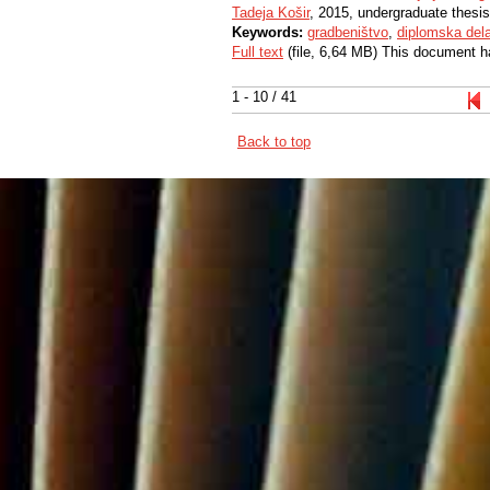
Tadeja Košir
, 2015, undergraduate thesis
Keywords:
gradbeništvo
,
diplomska del
Full text
(file, 6,64 MB) This document h
1 - 10 / 41
Back to top