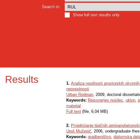
Search in:
Show full text results only
Results
1.
Analiza nosilnosti prostorskih okvirni
nepopolnosti
Urban Rodman
, 2009, doctoral dissertati
Keywords:
Reissnerjev nosilec
,
uklon
,
p
material
Full text
(file, 6,04 MB)
2.
Projektiranje tipičnih armiranobetons
Uroš Muženič
, 2006, undergraduate thes
Keywords:
gradbeništvo
,
diplomska del