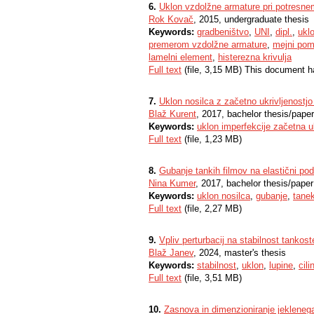
6.
Uklon vzdolžne armature pri potresne
Rok Kovač
, 2015, undergraduate thesis
Keywords:
gradbeništvo
,
UNI
,
dipl.
,
ukl
premerom vzdolžne armature
,
mejni pom
lamelni element
,
histerezna krivulja
Full text
(file, 3,15 MB) This document h
7.
Uklon nosilca z začetno ukrivljenostj
Blaž Kurent
, 2017, bachelor thesis/paper
Keywords:
uklon imperfekcije začetna u
Full text
(file, 1,23 MB)
8.
Gubanje tankih filmov na elastični pod
Nina Kumer
, 2017, bachelor thesis/paper
Keywords:
uklon nosilca
,
gubanje
,
tanek
Full text
(file, 2,27 MB)
9.
Vpliv perturbacij na stabilnost tankost
Blaž Janev
, 2024, master's thesis
Keywords:
stabilnost
,
uklon
,
lupine
,
cili
Full text
(file, 3,51 MB)
10.
Zasnova in dimenzioniranje jekleneg