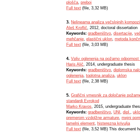
plošča
,
preboj
Full text
(file, 3,32 MB)
3.
Nelinearna analiza večslojnih kompozi
Aleš Kroflič
, 2012, doctoral dissertation
Keywords:
gradbeništvo
,
disertacije
,
več
mehčanje
,
elastični uklon
,
metoda končn
Full text
(file, 3,03 MB)
4.
Vpliv oglenenja na požarno odpornost 
Haris Alič
, 2014, undergraduate thesis
Keywords:
gradbeništvo
,
diplomska nal
oglenenja
,
toplotna analiza
,
uklon
Full text
(file, 2,38 MB)
5.
Grafični vmesnik za določanje požarn
standardi Evrokod
Marko Kravos
, 2015, undergraduate thes
Keywords:
gradbeništvo
,
UNI
,
dipl.
,
ukl
premerom vzdolžne armature
,
mejni pom
lamelni element
,
histerezna krivulja
Full text
(file, 3,52 MB) This document h