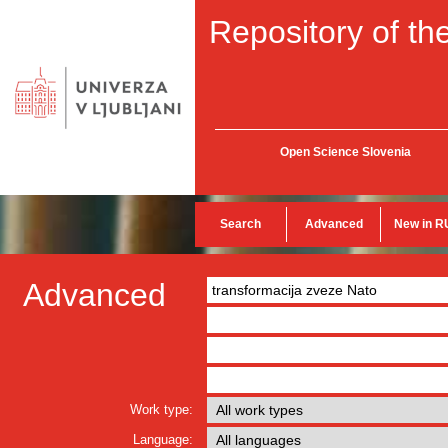
Repository of the
Open Science Slovenia
Search
Advanced
New in R
Advanced
Work type:
Language: