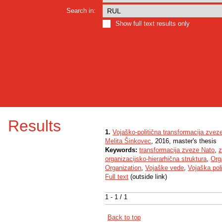
Search in:
Show full text results only
Results
1.
Vojaško-politična transformacija zvez
Melita Šinkovec
, 2016, master's thesis
Keywords:
transformacija zveze Nato
,
z
organizacijsko-hierarhična struktura
,
Org
Organization
,
Vojaške vede
,
Vojaška poli
Full text
(outside link)
1 - 1 / 1
Back to top