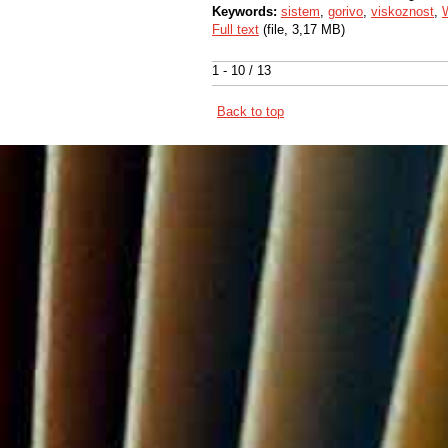
Keywords:
sistem
,
gorivo
,
viskoznost
,
Full text
(file, 3,17 MB)
1 - 10 / 13
Back to top