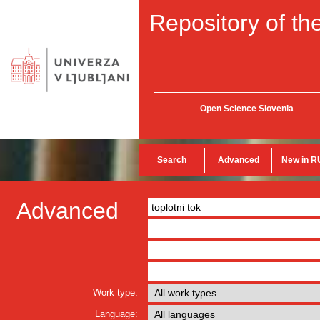
Repository of the
Open Science Slovenia
Search
Advanced
New in R
Advanced
Work type:
Language: