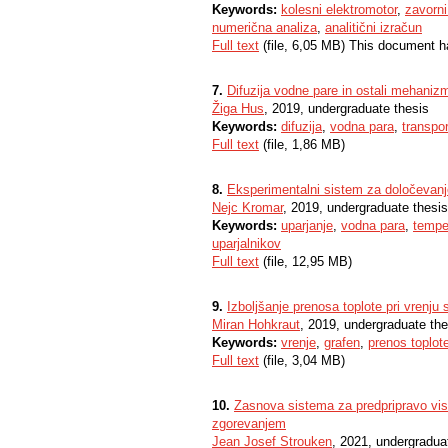
Keywords:
kolesni elektromotor
,
zavorn
numerična analiza
,
analitični izračun
Full text
(file, 6,05 MB) This document h
7.
Difuzija vodne pare in ostali mehaniz
Žiga Hus
, 2019, undergraduate thesis
Keywords:
difuzija
,
vodna para
,
transpor
Full text
(file, 1,86 MB)
8.
Eksperimentalni sistem za določevanje
Nejc Kromar
, 2019, undergraduate thesis
Keywords:
uparjanje
,
vodna para
,
tempe
uparjalnikov
Full text
(file, 12,95 MB)
9.
Izboljšanje prenosa toplote pri vrenju 
Miran Hohkraut
, 2019, undergraduate the
Keywords:
vrenje
,
grafen
,
prenos toplot
Full text
(file, 3,04 MB)
10.
Zasnova sistema za predpripravo viso
zgorevanjem
Jean Josef Strouken
, 2021, undergradua