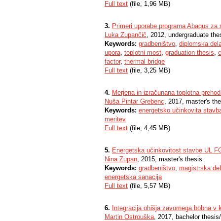
Full text
(file, 1,96 MB)
3.
Primeri uporabe programa Abaqus za s
Luka Zupančič
, 2012, undergraduate the
Keywords:
gradbeništvo
,
diplomska del
upora
,
toplotni most
,
graduation thesis
,
c
factor
,
thermal bridge
Full text
(file, 3,25 MB)
4.
Merjena in izračunana toplotna prehodn
Nuša Pintar Grebenc
, 2017, master's the
Keywords:
energetsko učinkovita stavb
meritev
Full text
(file, 4,45 MB)
5.
Energetska učinkovitost stavbe UL FG
Nina Zupan
, 2015, master's thesis
Keywords:
gradbeništvo
,
magistrska de
energetska sanacija
Full text
(file, 5,57 MB)
6.
Integracija ohišja zavornega bobna v 
Martin Ostrouška
, 2017, bachelor thesis