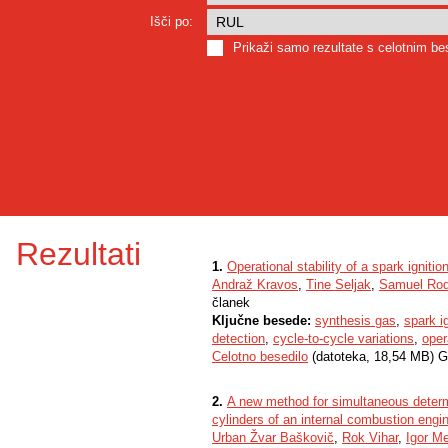
Išči po:
Prikaži samo rezultate s celotnim b
Rezultati
1.
Operational stability of a spark ignit
Andraž Kravos
,
Tine Seljak
,
Samuel Ro
članek
Ključne besede:
synthesis gas
,
spark i
detection
,
cycle-to-cycle variations
,
oper
Celotno besedilo
(datoteka, 18,54 MB) G
2.
A new method for simultaneous determi
cylinders of an internal combustion engi
Urban Žvar Baškovič
,
Rok Vihar
,
Igor Me