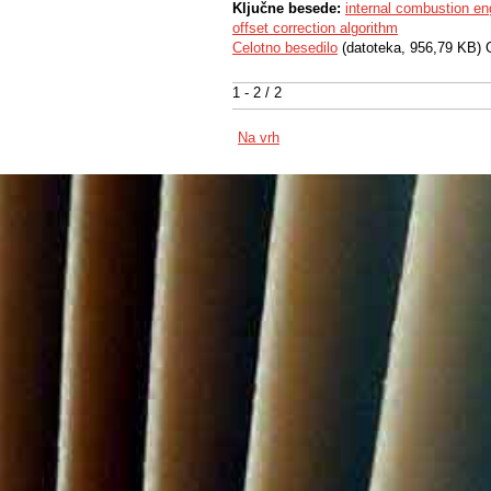
Ključne besede:
internal combustion en
offset correction algorithm
Celotno besedilo
(datoteka, 956,79 KB) 
1 - 2 / 2
Na vrh