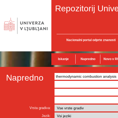
Repozitorij Unive
Nacionalni portal odprte znanosti
Iskanje
Napredno
Novo v R
Napredno
Vrsta gradiva:
Jezik: