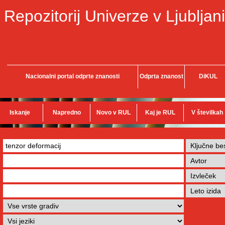
Repozitorij Univerze v Ljubljani
Nacionalni portal odprte znanosti
Odprta znanost
DiKUL
Iskanje
Napredno
Novo v RUL
Kaj je RUL
V številkah