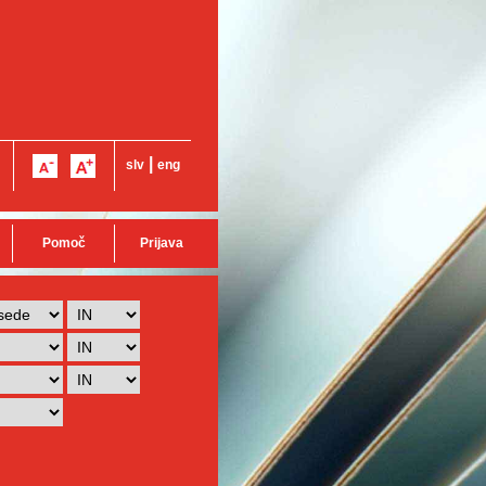
|
slv
eng
Pomoč
Prijava