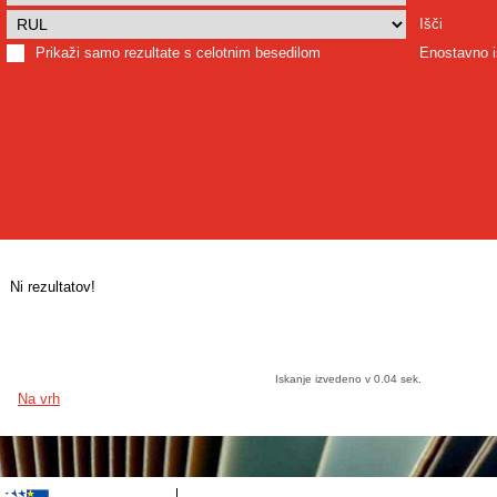
Išči
Prikaži samo rezultate s celotnim besedilom
Enostavno i
Ni rezultatov!
Iskanje izvedeno v 0.04 sek.
Na vrh