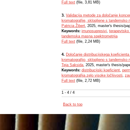
Full text
(file, 3,81 MB)
3.
Validacija metode za določanje konce
kromatografije, sklopljene s tandemsko 
Patricia Žibert
, 2025, master's thesis/pa
Keywords:
imunosupresivi
,
terapevtsko 
tandemska masna spektrometrija
Full text
(file, 2,24 MB)
4.
Določanje distribucijskega koeficienta
kromatografijo, sklopljeno s tandemsko 
Teja Saksida
, 2025, master's thesis/pap
Keywords:
distribucijski koeficient
,
perm
kromatografija zelo visoke ločljivosti
,
zav
Full text
(file, 2,72 MB)
1 - 4 / 4
Back to top