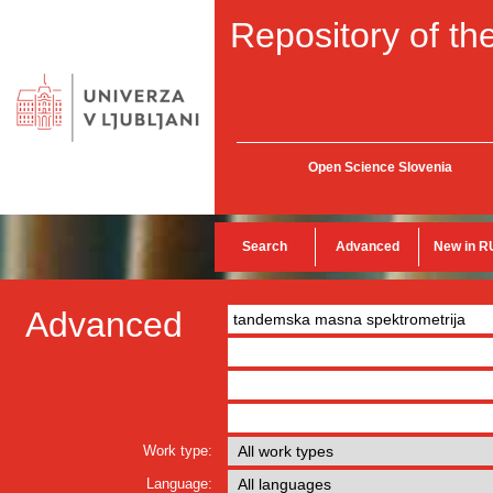
Repository of the
Open Science Slovenia
Search
Advanced
New in R
Advanced
Work type:
Language: