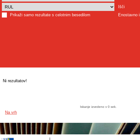
Išči
Prikaži samo rezultate s celotnim besedilom
Enostavno i
Ni rezultatov!
Iskanje izvedeno v 0 sek.
Na vrh