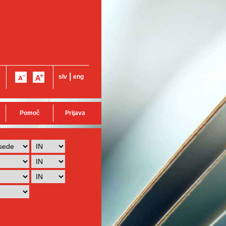
|
slv
eng
Pomoč
Prijava