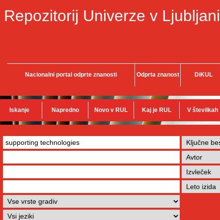
Repozitorij Univerze v Ljubljani
Nacionalni portal odprte znanosti
Odprta znanost
DiKUL
Iskanje
Napredno
Novo v RUL
Kaj je RUL
V številkah