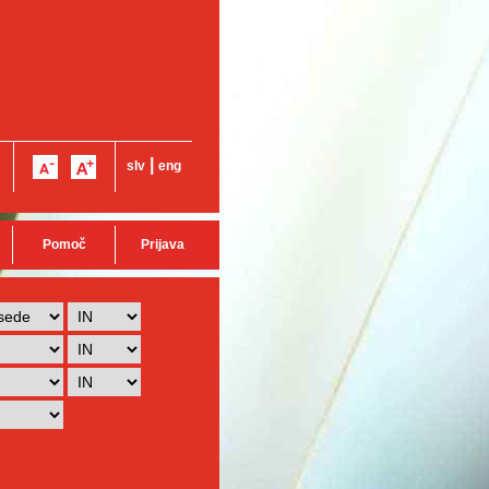
|
slv
eng
Pomoč
Prijava