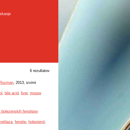
skanje
6 rezultatov
 Rozman
, 2013, izvirni
ol
,
bile acid
,
liver
,
mouse
e bolezenskih fenotipov
metilaza
,
fenotip
,
holesterol
,