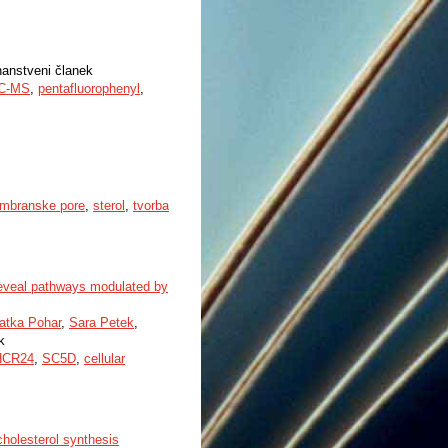
znanstveni članek
C-MS
,
pentafluorophenyl
,
mbranske pore
,
sterol
,
tvorba
eveal pathways modulated by
atka Pohar
,
Sara Petek
,
k
HCR24
,
SC5D
,
cellular
cholesterol synthesis