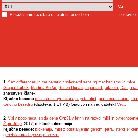
Išči
Prikaži samo rezultate s celotnim besedilom
Enostavno i
1.
Sex differences in the hepatic cholesterol sensing mechanisms in mice
Gregor Lorbek
,
Martina Perše
,
Simon Horvat
,
Ingemar Bjorkhem
,
Damjana
znanstveni članek
Ključne besede:
cholesterol synthesis
,
high-fat diet
,
gene expression
,
ster
Celotno besedilo
(datoteka, 1,14 MB) Gradivo ima več datotek!
Več...
2.
Vpliv pogojnega izbitja gena Cyp51 v jetrih na razvoj miši in ovrednotenj
Žiga Urlep
, 2017, doktorska disertacija
Ključne besede:
biokemija
,
miši z odstranjenim genom
,
jetra
,
sterol 14-de
genetska predispozicija bolezni