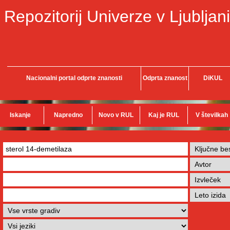
Repozitorij Univerze v Ljubljani
Nacionalni portal odprte znanosti
Odprta znanost
DiKUL
Iskanje
Napredno
Novo v RUL
Kaj je RUL
V številkah