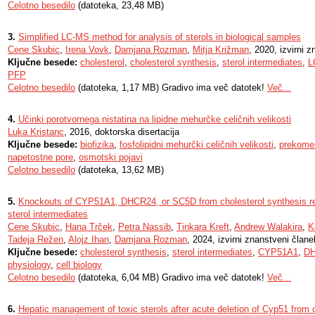
Celotno besedilo
(datoteka, 23,48 MB)
3.
Simplified LC-MS method for analysis of sterols in biological samples
Cene Skubic
,
Irena Vovk
,
Damjana Rozman
,
Mitja Križman
, 2020, izvirni 
Ključne besede:
cholesterol
,
cholesterol synthesis
,
sterol intermediates
,
L
PFP
Celotno besedilo
(datoteka, 1,17 MB) Gradivo ima več datotek!
Več...
4.
Učinki porotvornega nistatina na lipidne mehurčke celičnih velikosti
Luka Kristanc
, 2016, doktorska disertacija
Ključne besede:
biofizika
,
fosfolipidni mehurčki celičnih velikosti
,
prekome
napetostne pore
,
osmotski pojavi
Celotno besedilo
(datoteka, 13,62 MB)
5.
Knockouts of CYP51A1, DHCR24, or SC5D from cholesterol synthesis r
sterol intermediates
Cene Skubic
,
Hana Trček
,
Petra Nassib
,
Tinkara Kreft
,
Andrew Walakira
,
K
Tadeja Režen
,
Alojz Ihan
,
Damjana Rozman
, 2024, izvirni znanstveni člane
Ključne besede:
cholesterol synthesis
,
sterol intermediates
,
CYP51A1
,
D
physiology
,
cell biology
Celotno besedilo
(datoteka, 6,04 MB) Gradivo ima več datotek!
Več...
6.
Hepatic management of toxic sterols after acute deletion of Cyp51 from 