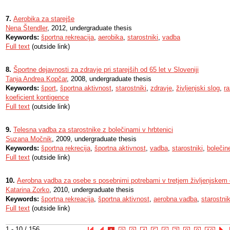
7.
Aerobika za starejše
Nena Štendler
, 2012, undergraduate thesis
Keywords:
športna rekreacija
,
aerobika
,
starostniki
,
vadba
Full text
(outside link)
8.
Športne dejavnosti za zdravje pri starejših od 65 let v Sloveniji
Tanja Andrea Kopčar
, 2008, undergraduate thesis
Keywords:
šport
,
športna aktivnost
,
starostniki
,
zdravje
,
življenjski slog
,
r
koeficient kontigence
Full text
(outside link)
9.
Telesna vadba za starostnike z bolečinami v hrbtenici
Suzana Močnik
, 2009, undergraduate thesis
Keywords:
športna rekrecija
,
športna aktivnost
,
vadba
,
starostniki
,
bolečin
Full text
(outside link)
10.
Aerobna vadba za osebe s posebnimi potrebami v tretjem življenjskem
Katarina Zorko
, 2010, undergraduate thesis
Keywords:
športna rekreacija
,
športna aktivnost
,
aerobna vadba
,
starostnik
Full text
(outside link)
1 - 10 / 156