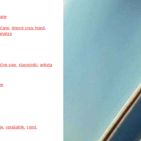
čane
bčane
,
dnevni vnos hranil
,
analize
ične vaje
,
starostniki
,
anketa
be
je
,
vprašalnik
,
t-test
,