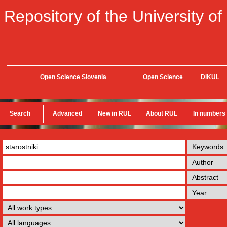
Repository of the University of
Open Science Slovenia
Open Science
DiKUL
Search
Advanced
New in RUL
About RUL
In numbers