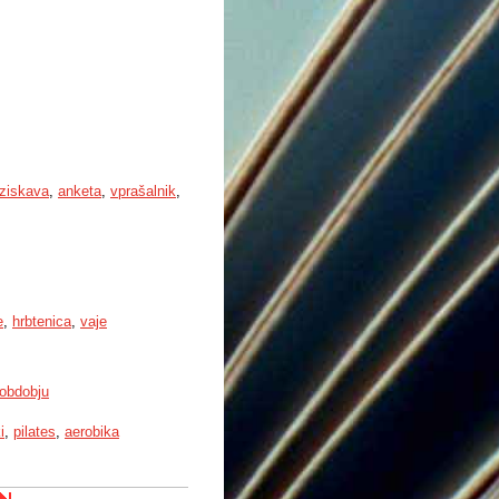
aziskava
,
anketa
,
vprašalnik
,
e
,
hrbtenica
,
vaje
 obdobju
i
,
pilates
,
aerobika