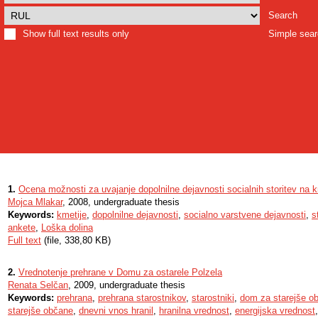
Search
Show full text results only
Simple sea
1.
Ocena možnosti za uvajanje dopolnilne dejavnosti socialnih storitev na km
Mojca Mlakar
, 2008, undergraduate thesis
Keywords:
kmetije
,
dopolnilne dejavnosti
,
socialno varstvene dejavnosti
,
s
ankete
,
Loška dolina
Full text
(file, 338,80 KB)
2.
Vrednotenje prehrane v Domu za ostarele Polzela
Renata Selčan
, 2009, undergraduate thesis
Keywords:
prehrana
,
prehrana starostnikov
,
starostniki
,
dom za starejše o
starejše občane
,
dnevni vnos hranil
,
hranilna vrednost
,
energijska vrednost