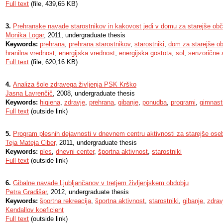
Full text
(file, 439,65 KB)
3.
Prehranske navade starostnikov in kakovost jedi v domu za starejše ob
Monika Logar
, 2011, undergraduate thesis
Keywords:
prehrana
,
prehrana starostnikov
,
starostniki
,
dom za starejše o
hranilna vrednost
,
energijska vrednost
,
energijska gostota
,
sol
,
senzorične 
Full text
(file, 620,16 KB)
4.
Analiza šole zdravega življenja PSK Krško
Jasna Lavrenčič
, 2008, undergraduate thesis
Keywords:
higiena
,
zdravje
,
prehrana
,
gibanje
,
ponudba
,
programi
,
gimnast
Full text
(outside link)
5.
Program plesnih dejavnosti v dnevnem centru aktivnosti za starejše ose
Teja Mateja Ciber
, 2011, undergraduate thesis
Keywords:
ples
,
dnevni center
,
športna aktivnost
,
starostniki
Full text
(outside link)
6.
Gibalne navade Ljubljančanov v tretjem življenjskem obdobju
Petra Gradišar
, 2012, undergraduate thesis
Keywords:
športna rekreacija
,
športna aktivnost
,
starostniki
,
gibanje
,
zdrav
Kendallov koeficient
Full text
(outside link)