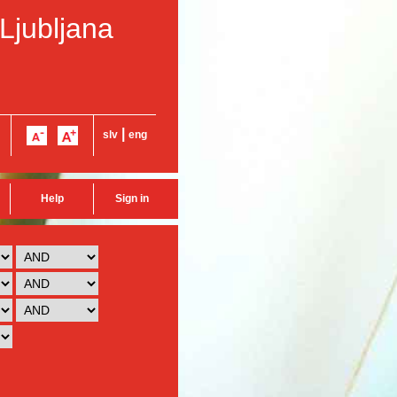
 Ljubljana
|
slv
eng
Help
Sign in