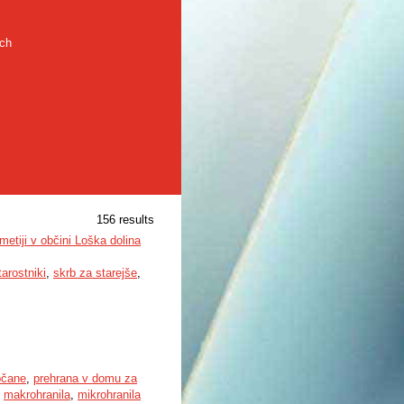
rch
156 results
etiji v občini Loška dolina
tarostniki
,
skrb za starejše
,
bčane
,
prehrana v domu za
,
makrohranila
,
mikrohranila