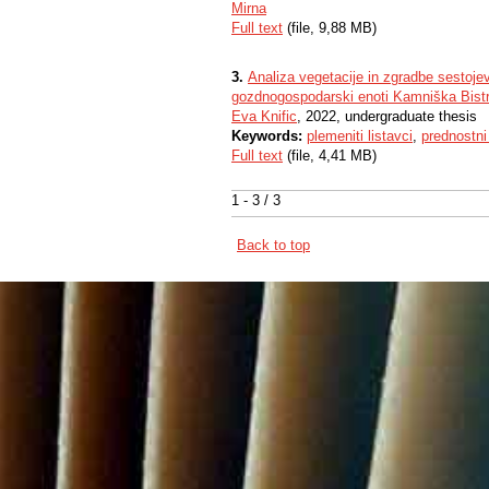
Mirna
Full text
(file, 9,88 MB)
3.
Analiza vegetacije in zgradbe sestoje
gozdnogospodarski enoti Kamniška Bistr
Eva Knific
, 2022, undergraduate thesis
Keywords:
plemeniti listavci
,
prednostni 
Full text
(file, 4,41 MB)
1 - 3 / 3
Back to top