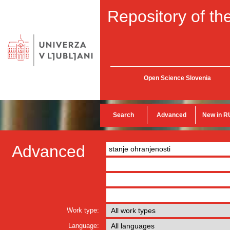
Repository of the
Open Science Slovenia
Search
Advanced
New in R
Advanced
Work type:
Language: