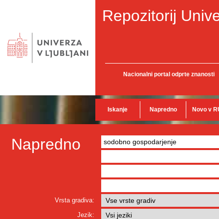
Repozitorij Unive
Nacionalni portal odprte znanosti
Iskanje
Napredno
Novo v R
Napredno
Vrsta gradiva:
Jezik: