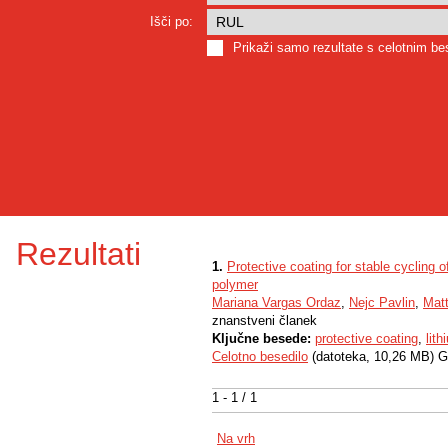
Išči po:
Prikaži samo rezultate s celotnim b
Rezultati
1.
Protective coating for stable cycling 
polymer
Mariana Vargas Ordaz
,
Nejc Pavlin
,
Matt
znanstveni članek
Ključne besede:
protective coating
,
lit
Celotno besedilo
(datoteka, 10,26 MB) G
1 - 1 / 1
Na vrh