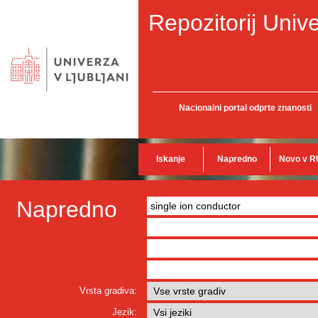
Repozitorij Unive
Nacionalni portal odprte znanosti
Iskanje
Napredno
Novo v R
Napredno
Vrsta gradiva:
Jezik: