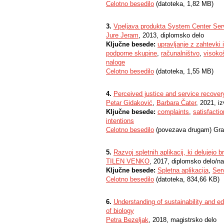
Celotno besedilo
(datoteka, 1,82 MB)
3.
Vpeljava produkta System Center Serv
Jure Jeram
, 2013, diplomsko delo
Ključne besede:
upravljanje z zahtevki i
podporne skupine
,
računalništvo
,
visokoš
naloge
Celotno besedilo
(datoteka, 1,55 MB)
4.
Perceived justice and service recovery
Petar Gidaković
,
Barbara Čater
, 2021, i
Ključne besede:
complaints
,
satisfactio
intentions
Celotno besedilo
(povezava drugam) Gra
5.
Razvoj spletnih aplikacij, ki delujejo 
TILEN VENKO
, 2017, diplomsko delo/n
Ključne besede:
Spletna aplikacija
,
Ser
Celotno besedilo
(datoteka, 834,66 KB)
6.
Understanding of sustainability and 
of biology
Petra Bezeljak
, 2018, magistrsko delo