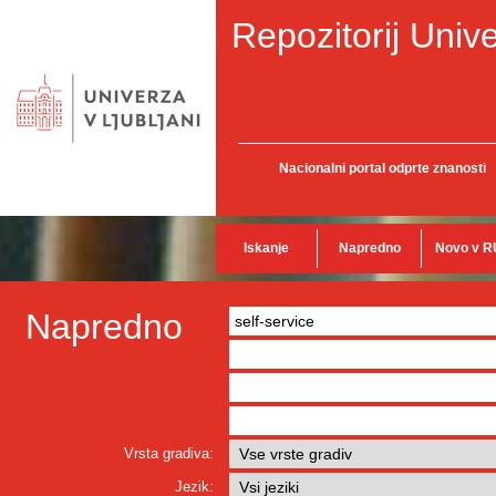
Repozitorij Unive
Nacionalni portal odprte znanosti
Iskanje
Napredno
Novo v R
Napredno
Vrsta gradiva:
Jezik: