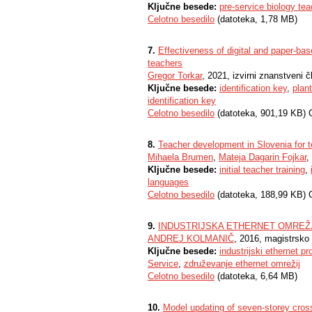
Ključne besede:
pre-service biology te
Celotno besedilo
(datoteka, 1,78 MB)
7.
Effectiveness of digital and paper-bas
teachers
Gregor Torkar
, 2021, izvirni znanstveni 
Ključne besede:
identification key
,
plan
identification key
Celotno besedilo
(datoteka, 901,19 KB) 
8.
Teacher development in Slovenia for t
Mihaela Brumen
,
Mateja Dagarin Fojkar
,
Ključne besede:
initial teacher training
,
languages
Celotno besedilo
(datoteka, 188,99 KB) 
9.
INDUSTRIJSKA ETHERNET OMREŽ
ANDREJ KOLMANIČ
, 2016, magistrsko
Ključne besede:
industrijski ethernet pr
Service
,
združevanje ethernet omrežij
Celotno besedilo
(datoteka, 6,64 MB)
10.
Model updating of seven-storey cros