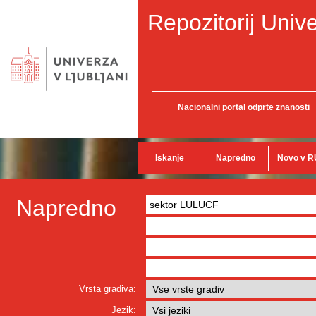
Repozitorij Unive
Nacionalni portal odprte znanosti
Iskanje
Napredno
Novo v R
Napredno
Vrsta gradiva:
Jezik: