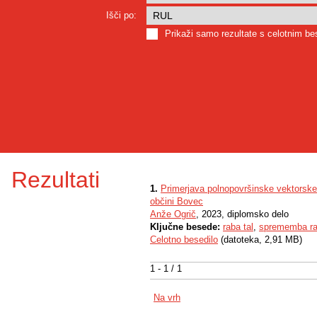
Išči po:
Prikaži samo rezultate s celotnim b
Rezultati
1.
Primerjava polnopovršinske vektorske 
občini Bovec
Anže Ogrič
, 2023, diplomsko delo
Ključne besede:
raba tal
,
sprememba ra
Celotno besedilo
(datoteka, 2,91 MB)
1 - 1 / 1
Na vrh