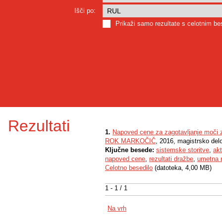
Išči po:
Prikaži samo rezultate s celotnim b
Rezultati
1.
Napoved cene za zagotavljanje moči z
ROK MARKOČIČ
, 2016, magistrsko del
Ključne besede:
sistemske storitve
,
akt
napoved cene
,
rezultati dražbe
,
umetna 
Celotno besedilo
(datoteka, 4,00 MB)
1 - 1 / 1
Na vrh