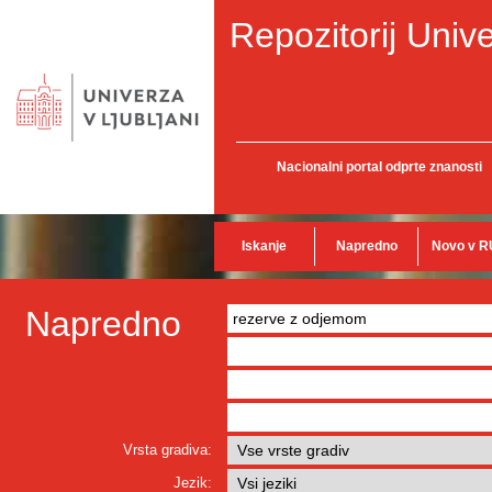
Repozitorij Unive
Nacionalni portal odprte znanosti
Iskanje
Napredno
Novo v R
Napredno
Vrsta gradiva:
Jezik: