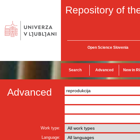
Repository of the
Open Science Slovenia
Search
Advanced
New in R
Advanced
Work type:
Language: