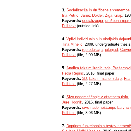
3.
Socializacija in družbene spremembe
Ina Petric
,
Janez Dokler
,
Žiga Knap
, 198
Keywords:
socializacija
,
družbena repro
Full text
(outside link)
4.
Vplivi individualnih in okoljskih dejav
Tina Mihelič
, 2009, undergraduate thesis
Keywords:
reprodukcija
,
jelenjad
,
Cervu
Full text
(file, 2,00 MB)
5.
Analiza faksimiliranih izdaj Prešernovih
Petra Repinc
, 2016, final paper
Keywords:
3D
,
faksimilirane izdaje
,
Fra
Full text
(file, 2,27 MB)
6.
Sivo nadomeščanje v ofsetnem tisku
Jure Hodnik
, 2016, final paper
Keywords:
sivo nadomeščanje
,
barvna 
Full text
(file, 3,06 MB)
7.
Doprinos funkcionalnih testov semenčic