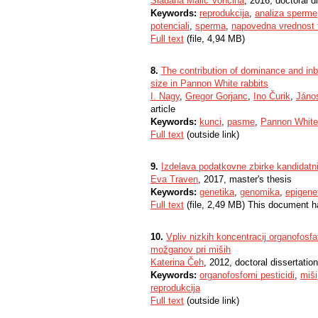
Slađana Malić Vončina
, 2016, doctoral d
Keywords:
reprodukcija
,
analiza sperme
potenciali
,
sperma
,
napovedna vrednost 
Full text
(file, 4,94 MB)
8.
The contribution of dominance and inb
size in Pannon White rabbits
I. Nagy
,
Gregor Gorjanc
,
Ino Čurik
,
Jáno
article
Keywords:
kunci
,
pasme
,
Pannon White
Full text
(outside link)
9.
Izdelava podatkovne zbirke kandidatn
Eva Traven
, 2017, master's thesis
Keywords:
genetika
,
genomika
,
epigene
Full text
(file, 2,49 MB) This document h
10.
Vpliv nizkih koncentracij organofosfa
možganov pri miših
Katerina Čeh
, 2012, doctoral dissertation
Keywords:
organofosforni pesticidi
,
miši
reprodukcija
Full text
(outside link)