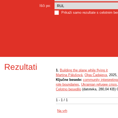
Išči po:
Prikaži samo rezultate s celotnim b
Rezultati
1.
Building the plane while flying it
Martina Pálušová
,
Olga Čadajeva
, 2025,
Ključne besede:
community interpreting
role boundaries
,
Ukrainian refugee crisis
Celotno besedilo
(datoteka, 280,04 KB) 
1 - 1 / 1
Na vrh