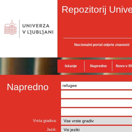
Repozitorij Unive
Nacionalni portal odprte znanosti
Iskanje
Napredno
Novo v R
Napredno
Vrsta gradiva:
Jezik: