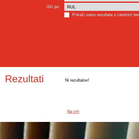
Išči po:
Prikaži samo rezultate s celotnim b
Rezultati
Ni rezultatov!
Na vrh