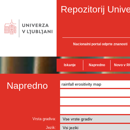
Repozitorij Unive
Nacionalni portal odprte znanosti
Iskanje
Napredno
Novo v R
Napredno
Vrsta gradiva:
Jezik: