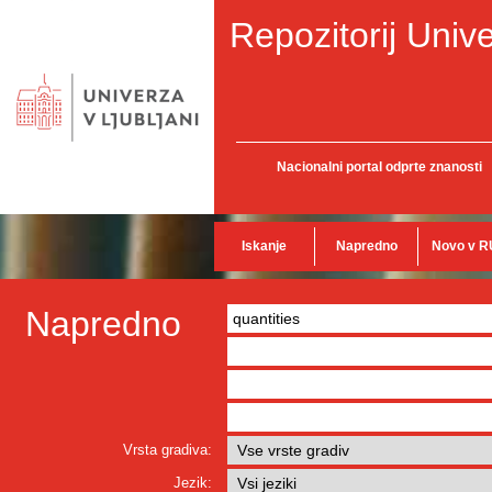
Repozitorij Unive
Nacionalni portal odprte znanosti
Iskanje
Napredno
Novo v R
Napredno
Vrsta gradiva:
Jezik: