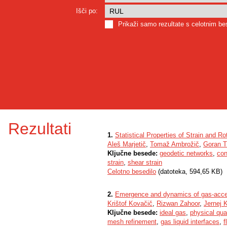
Išči po:
Prikaži samo rezultate s celotnim b
Rezultati
1.
Statistical Properties of Strain and R
Aleš Marjetič
,
Tomaž Ambrožič
,
Goran T
Ključne besede:
geodetic networks
,
con
strain
,
shear strain
Celotno besedilo
(datoteka, 594,65 KB)
2.
Emergence and dynamics of gas-accel
Krištof Kovačič
,
Rizwan Zahoor
,
Jernej 
Ključne besede:
ideal gas
,
physical qua
mesh refinement
,
gas liquid interfaces
,
f