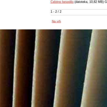
Celotno besedilo
(datoteka, 10,82 MB) G
1 - 2 / 2
Na vrh