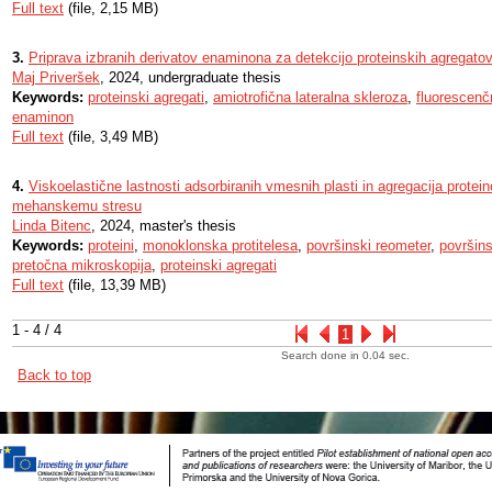
Full text
(file, 2,15 MB)
3.
Priprava izbranih derivatov enaminona za detekcijo proteinskih agregato
Maj Priveršek
, 2024, undergraduate thesis
Keywords:
proteinski agregati
,
amiotrofična lateralna skleroza
,
fluorescen
enaminon
Full text
(file, 3,49 MB)
4.
Viskoelastične lastnosti adsorbiranih vmesnih plasti in agregacija protein
mehanskemu stresu
Linda Bitenc
, 2024, master's thesis
Keywords:
proteini
,
monoklonska protitelesa
,
površinski reometer
,
površins
pretočna mikroskopija
,
proteinski agregati
Full text
(file, 13,39 MB)
1 - 4 / 4
1
Search done in 0.04 sec.
Back to top