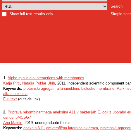
Search
Show full text results only
Simple sea
1.
Alpha-synuclein interactions with membranes
Katja Pirc
,
Nataša Poklar Ulrih
, 2011, independent scientific component par
Keywords:
proteinski agregati
,
alfa-sinuklein
,
biološke membrane
,
Parkins
alfa-sinukleina
Full text
(outside link)
2.
Priprava rekombinantnega aneksina A11 v bakterijah E. coli z uporabo ek
osnovi pMCSG7
Ana Maklin
, 2019, undergraduate thesis
Keywords:
aneksin A11
,
amiotrofična lateralna skleroza
,
proteinski agregat