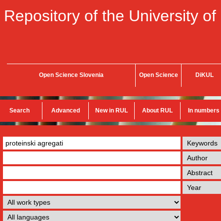
Repository of the University of
Open Science Slovenia
Open Science
DiKUL
Search
Advanced
New in RUL
About RUL
In numbers