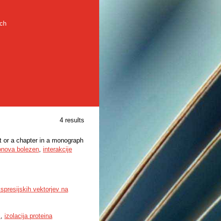
rch
4 results
t or a chapter in a monograph
onova bolezen
,
interakcije
spresijskih vektorjev na
i
,
izolacija proteina