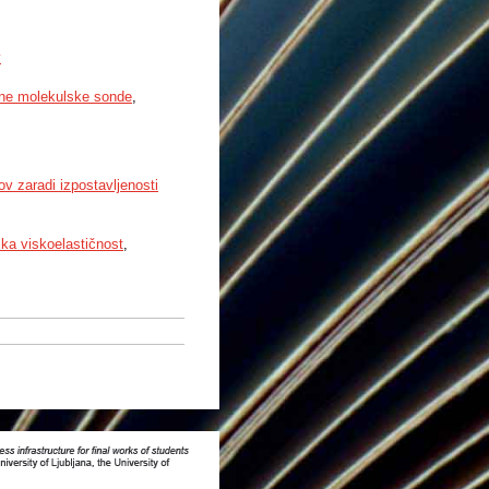
v
čne molekulske sonde
,
ov zaradi izpostavljenosti
ka viskoelastičnost
,