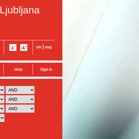
 Ljubljana
|
slv
eng
Help
Sign in