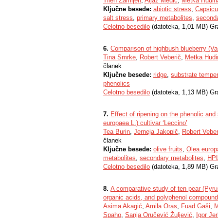
Tilen Zamljen
,
Aljaž Medič
,
Metka Hudin
Ključne besede:
abiotic stress
,
Capsic
salt stress
,
primary metabolites
,
seconda
Celotno besedilo
(datoteka, 1,01 MB) Gr
6.
Comparison of highbush blueberry (Va
Tina Smrke
,
Robert Veberič
,
Metka Hudi
članek
Ključne besede:
ridge
,
substrate temper
phenolics
Celotno besedilo
(datoteka, 1,13 MB) Gr
7.
Effect of ripening on the phenolic and
europaea L.) cultivar ‘Leccino’
Tea Burin
,
Jerneja Jakopič
,
Robert Veber
članek
Ključne besede:
olive fruits
,
Olea europ
metabolites
,
secondary metabolites
,
HP
Celotno besedilo
(datoteka, 1,89 MB) Gr
8.
A comparative study of ten pear (Pyrus
organic acids, and polyphenol compoun
Asima Akagić
,
Amila Oras
,
Fuad Gaši
,
M
Spaho
,
Sanja Oručević Žuljević
,
Igor Je