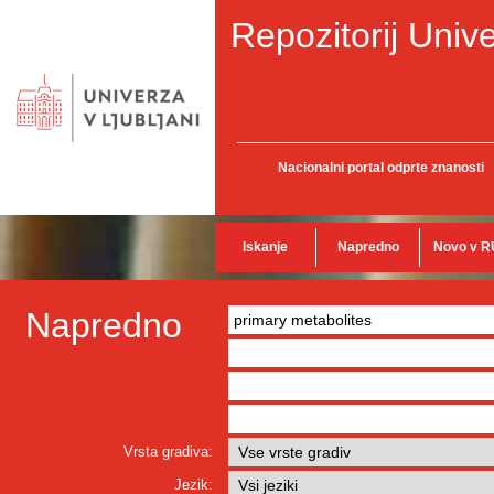
Repozitorij Unive
Nacionalni portal odprte znanosti
Iskanje
Napredno
Novo v R
Napredno
Vrsta gradiva:
Jezik: