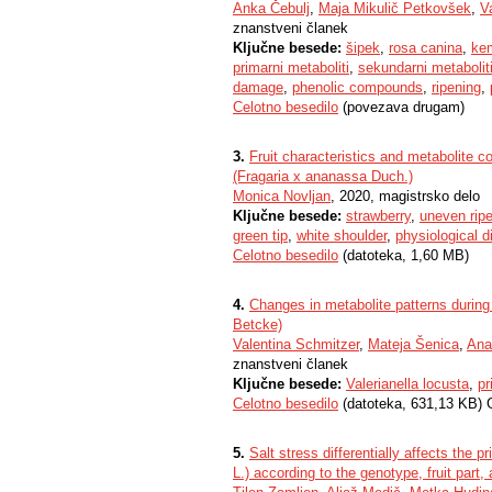
Anka Čebulj
,
Maja Mikulič Petkovšek
,
V
znanstveni članek
Ključne besede:
šipek
,
rosa canina
,
ke
primarni metaboliti
,
sekundarni metabolit
damage
,
phenolic compounds
,
ripening
,
Celotno besedilo
(povezava drugam)
3.
Fruit characteristics and metabolite co
(Fragaria x ananassa Duch.)
Monica Novljan
, 2020, magistrsko delo
Ključne besede:
strawberry
,
uneven rip
green tip
,
white shoulder
,
physiological d
Celotno besedilo
(datoteka, 1,60 MB)
4.
Changes in metabolite patterns during r
Betcke)
Valentina Schmitzer
,
Mateja Šenica
,
Ana
znanstveni članek
Ključne besede:
Valerianella locusta
,
pr
Celotno besedilo
(datoteka, 631,13 KB) 
5.
Salt stress differentially affects th
L.) according to the genotype, fruit part, 