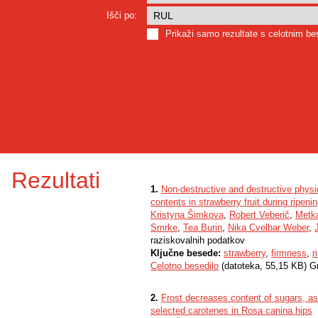
Išči po:
Prikaži samo rezultate s celotnim b
Rezultati
1.
Non-destructive and destructive physi
contents in strawberry fruit during ripeni
Kristyna Šimkova
,
Robert Veberič
,
Metk
Smrke
,
Tea Burin
,
Nika Cvelbar Weber
,
raziskovalnih podatkov
Ključne besede:
strawberry
,
firmness
,
r
Celotno besedilo
(datoteka, 55,15 KB) G
2.
Frost decreases content of sugars, as
selected carotenes in Rosa canina hips