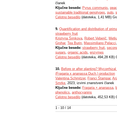
članek
Ključne besede:
Pyrus communis
,
pear
sustainable traditional genotypes
,
pulp
,
s
Celotno besedilo
(datoteka, 1,41 MB) Gr
9.
Quantification and distribution of pri
strawberry fruit
Kristyna Šimkova
,
Robert Veberič
,
Metk
Grohar
,
Tea Burin
,
Massimiliano Pelacci
Ključne besede:
strawberry fruit
,
second
sugars
,
organic acids
,
enzymes
Celotno besedilo
(datoteka, 494,28 KB) 
10.
Before or after planting? Mycorrhizal
(Fragaria x ananassa Duch.) production
Valentina Schmitzer
,
Franci Štampar
,
An
Smrke
, 2023, izvirni znanstveni članek
Ključne besede:
Fragaria × ananassa
,
b
phenolics
,
anthocyanins
Celotno besedilo
(datoteka, 452,53 KB) 
1 - 10 / 14